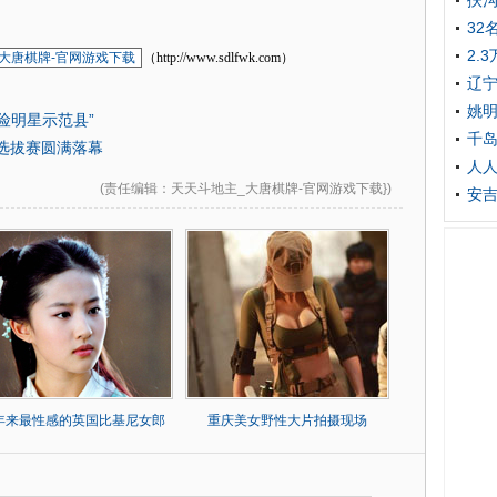
扶沟
32
2.
大唐棋牌-官网游戏下载
（http://www.sdlfwk.com）
辽宁
姚
险明星示范县”
千
星选拔赛圆满落幕
人人
(
责任编辑
：天天斗地主_大唐棋牌-官网游戏下载})
安吉
0年来最性感的英国比基尼女郎
重庆美女野性大片拍摄现场