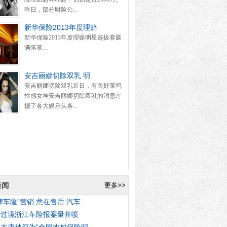
昨日，部分财险公...
新华保险2013年度理赔
新华保险2013年度理赔明星选拔赛圆
满落幕...
安吉丽娜切除双乳 明
安吉丽娜切除双乳近日，有关好莱坞
性感女神安吉丽娜切除双乳的消息占
据了各大娱乐头条...
新闻
更多>>
牌车险”营销 意在售后 汽车
特过境浙江车险报案量井喷