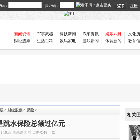
密码：
验证码：
注册
新闻资讯
军事武器
科技新闻
汽车资讯
娱乐八卦
文化
财经股票
生活百科
数码家电
游戏新闻
体育新闻
教育
载
>
财经股票
>
保险
>
相关
明星跳水保险总额过亿元
11 10:33
国尚新闻网
点击次数 ：
次