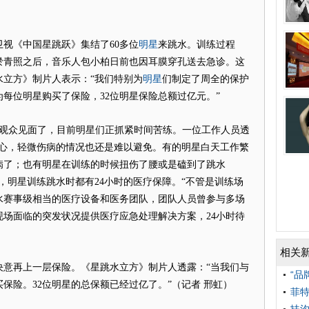
明星
《中国星跳跃》集结了60多位
来跳水。训练过程
淤青照之后，音乐人包小柏日前也因耳膜穿孔送去急诊。这
明星
水立方》制片人表示：“我们特别为
们制定了周全的保护
为每位明星购买了保险，32位明星保险总额过亿元。”
观众见面了，目前明星们正抓紧时间苦练。一位工作人员透
小心，轻微伤病的情况也还是难以避免。有的明星白天工作繁
病了；也有明星在训练的时候扭伤了腰或是磕到了跳水
，明星训练跳水时都有24小时的医疗保障。“不管是训练场
水赛事级相当的医疗设备和医务团队，团队人员曾参与多场
场面临的突发状况提供医疗应急处理解决方案，24小时待
相关
再上一层保险。《星跳水立方》制片人透露：“当我们与
“品
保险。32位明星的总保额已经过亿了。”（记者 邢虹）
菲