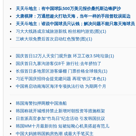
天天斗地主：有中国球队500万美元报价桑托斯边锋萨沙
大唐棋牌：万通想趁火打劫天海，当年一样的手段曾耽误延边
天天斗地主：谁说中国球员只认钱；解决问题不能只靠天海球员
习大大线路成京城旅游新线 粉丝相约游览(图)(1)
三峡大坝免费后首次启动红色预警(图)(1)
国庆首日12万人天安门观升旗 环卫工收3.5吨垃圾(1)
国庆首日九寨沟游客仅8千 旅行社:去年挤怕了
长假首日多地景区游客爆棚 门票价格全球领先(1)
习近平国庆招待会提党建问题 再现“铁汉”本色(1)
中国将启动南海区海洋专项执法行动 为期两个月
韩国海警扣押两艘中国渔船
韩国称就开城维持禁止新增对朝投资等措施框架
日首派高官参加“竹岛日”纪念活动 引发韩国抗议
韩国MM十月最新街拍 短裙短靴心机美搭超有范儿
中国大妈掀韩国购房热潮 成最大手笔买主