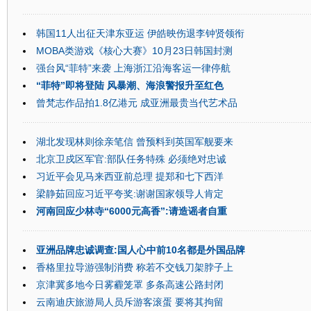
韩国11人出征天津东亚运 伊皓映伤退李钟贤领衔
MOBA类游戏《核心大赛》10月23日韩国封测
强台风“菲特”来袭 上海浙江沿海客运一律停航
“菲特”即将登陆 风暴潮、海浪警报升至红色
曾梵志作品拍1.8亿港元 成亚洲最贵当代艺术品
湖北发现林则徐亲笔信 曾预料到英国军舰要来
北京卫戍区军官:部队任务特殊 必须绝对忠诚
习近平会见马来西亚前总理 提郑和七下西洋
梁静茹回应习近平夸奖:谢谢国家领导人肯定
河南回应少林寺“6000元高香”:请造谣者自重
亚洲品牌忠诚调查:国人心中前10名都是外国品牌
香格里拉导游强制消费 称若不交钱刀架脖子上
京津冀多地今日雾霾笼罩 多条高速公路封闭
云南迪庆旅游局人员斥游客滚蛋 要将其拘留