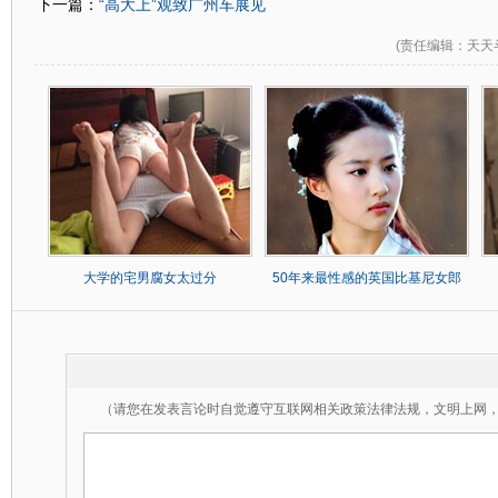
“高大上”观致广州车展见
下一篇：
(
责任编辑
：天天
大学的宅男腐女太过分
50年来最性感的英国比基尼女郎
（请您在发表言论时自觉遵守互联网相关政策法律法规，文明上网