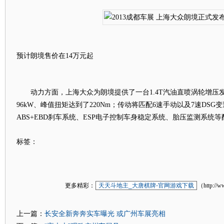
预计朗境售价在14万元起
动力方面，上海大众为朗境提供了一台1.4T汽油直喷涡轮增压
96kW、峰值扭矩达到了220Nm；传动将匹配6速手动以及7速DS
ABS+EBD刹车系统、ESP电子控制车身稳定系统、胎压监测系统
标签：
更多精彩：
天天斗地主_大唐棋牌-官网游戏下载
（http://w
长安全新奔奔实车曝光 或广州车展亮相
上一篇：