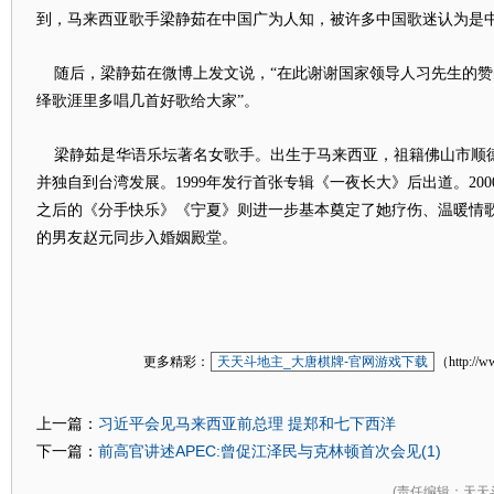
到，马来西亚歌手
梁静茹
在中国广为人知，被许多中国歌迷认为是
随后，
梁静茹
在微博上发文说，“在此谢谢国家领导人习先生的
绎歌涯里多唱几首好歌给大家”。
梁静茹
是华语乐坛著名女歌手。出生于马来西亚，祖籍佛山市顺德
并独自到台湾发展。1999年发行首张专辑《一夜长大》后出道。20
之后的《分手快乐》《宁夏》则进一步基本奠定了她疗伤、温暖情歌的
的男友赵元同步入婚姻殿堂。
更多精彩：
天天斗地主_大唐棋牌-官网游戏下载
（http://w
习近平会见马来西亚前总理 提郑和七下西洋
上一篇：
前高官讲述APEC:曾促江泽民与克林顿首次会见(1)
下一篇：
(
责任编辑
：天天