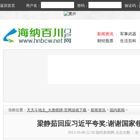
返回首页
用户名：
密码：
验证码：
新闻资讯
军事武器
财经股票
生活百科
当前位置：
天天斗地主_大唐棋牌-官网游戏下载
>
新闻资讯
>
国内新闻
>
梁静茹回应习近平夸奖:谢谢国家
2013-10-06 22:58
国尚新闻网
点击次数 ：
次