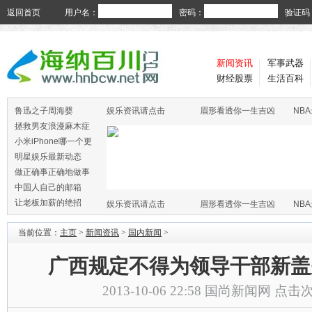
返回首页
用户名：
密码：
验证码
新闻资讯
军事武器
财经股票
生活百科
鲁迅之子周海婴
娱乐资讯请点击
眉形看透你一生吉凶
NB
拯救男友浪漫麻木症
小米iPhone哪一个更
火
明星娱乐最新动态
做正确事正确地做事
中国人自己的邮箱
让老板加薪的绝招
娱乐资讯请点击
眉形看透你一生吉凶
NB
当前位置：
主页
>
新闻资讯
>
国内新闻
>
广西规定不得为领导干部新盖
2013-10-06 22:58
国尚新闻网
点击次