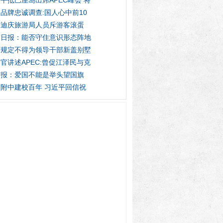
平抵巴厘岛出席APEC峰会 将
品牌忠诚调查:国人心中前10
南迪庆旅游局人员斥游客滚蛋
京日报：能否守住意识形态阵地
西规定不得为领导干部新盖别墅
官讲述APEC:曾促江泽民与克
京报：爱国不能是举头望国旗
附中建校百年 习近平回信祝