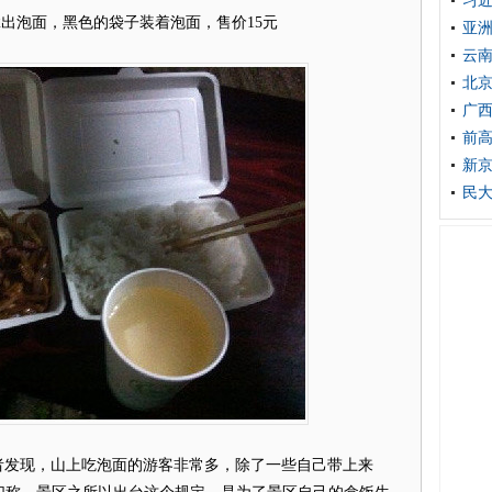
习近
拿出
泡面
，黑色的袋子装着
泡面
，售价15元
亚洲
云
北
广
前高
新
民大
者发现，山上吃
泡面
的游客非常多，除了一些自己带上来