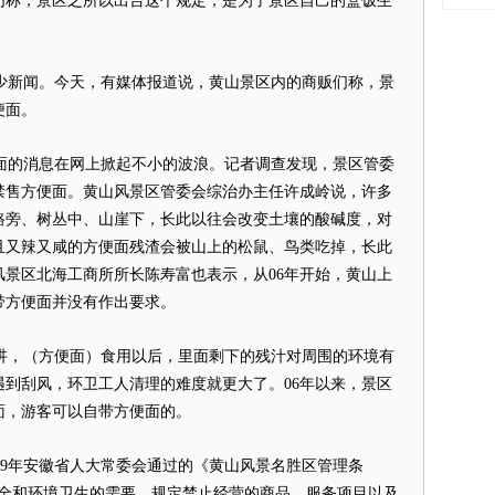
们称，景区之所以出台这个规定，是为了景区自己的
盒饭
生
）
新闻。今天，有媒体报道说，
黄山景区
内的商贩们称，景
便面
。
面
的消息在网上掀起不小的波浪。记者调查发现，景区管委
禁售
方便面
。黄山风景区管委会综治办主任许成岭说，许多
路旁、树丛中、山崖下，长此以往会改变土壤的酸碱度，对
且又辣又咸的
方便面
残渣会被山上的松鼠、鸟类吃掉，长此
景区北海工商所所长陈寿富也表示，从06年开始，黄山上
带
方便面
并没有作出要求。
讲，（
方便面
）食用以后，里面剩下的残汁对周围的环境有
遇到刮风，环卫工人清理的难度就更大了。06年以来，景区
面
，游客可以自带
方便面
的。
9年安徽省人大常委会通过的《黄山风景名胜区管理条
安全和环境卫生的需要，规定禁止经营的商品、服务项目以及