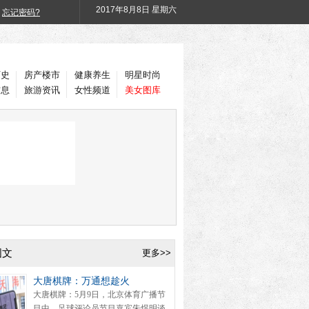
2017年
8月8日 星期六
忘记密码?
历史
房产楼市
健康养生
明星时尚
信息
旅游资讯
女性频道
美女图库
图文
更多>>
大唐棋牌：万通想趁火
大唐棋牌：5月9日，北京体育广播节
目中，足球评论员节目嘉宾朱煜明谈