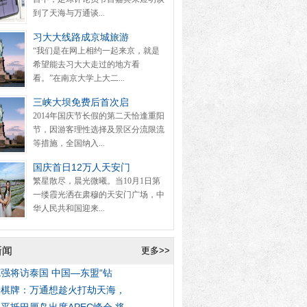
到了天海与万通谈...
习大大线路成京城旅游
“我们是在网上相约一起来京，就是
希望能去习大大走过的地方看
看。”在南京大学上大二...
三峡大坝免费后首次启
2014年国庆节长假的第二天恰逢重阳
节，因游客理性选择及景区分流限流
等措施，全国纳入...
国庆首日12万人天安门
繁星散尽，晨光微曦。当10月1日第
一缕霞光洒在肃穆的天安门广场，中
华人民共和国迎来...
新闻
更多>>
强将访泰国 中国—东盟“钻
唐棋牌：万通想趁火打劫天海，