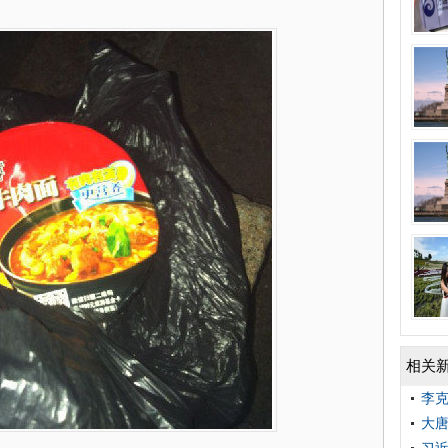
相关
李克
大