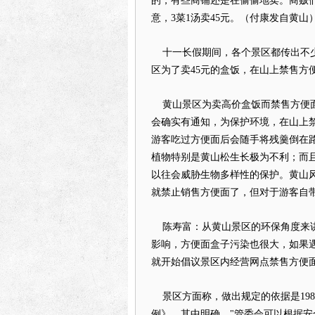
的，有些商铺还是在偷偷地卖。商贩
意，3菜1汤卖45元。（付康发自黄山
十一长假期间，各个景区都传出不少
区为了卖45元的
盒饭
，在山上禁售
方
黄山景区
为卖高价
盒饭
而禁售
方便
会确实有通知，为保护环境，在山上
游客吃过
方便面
后会随手将残羹倒在
植物特别是黄山松生长极为不利；而
以往会威胁生物多样性的保护。黄山风
就禁止销售
方便面
了，但对于游客自
陈寿富：从
黄山景区
的环保角度来
影响，
方便面
盒子污染也很大，如果
就开始倡议景区内经营网点禁售
方便
景区方面称，做出规定的依据是198
例》，其中明确，"管委会可以根据