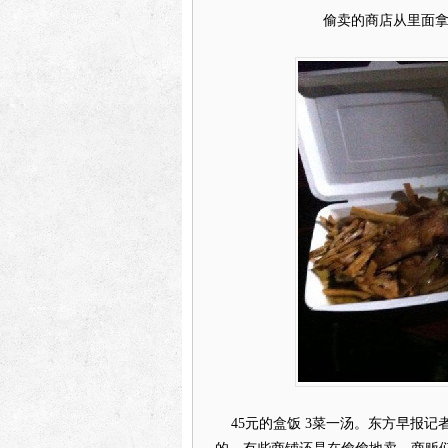
偷卖的商店从里面
45元的
盒饭
3菜一汤。东方早报记