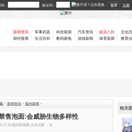
密码：
验证码：
注册
新闻资讯
军事武器
科技新闻
汽车资讯
娱乐八卦
文化
财经股票
生活百科
数码家电
游戏新闻
体育新闻
教育
载
>
新闻资讯
>
国内新闻
>
相关
禁售泡面:会威胁生物多样性
06 22:58
国尚新闻网
点击次数 ：
次