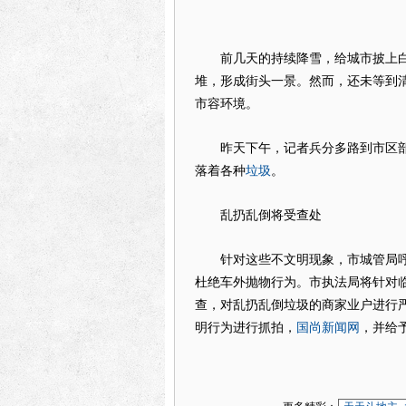
前几天的持续降雪，给城市披上白
堆，形成街头一景。然而，还未等到
市容环境。
昨天下午，记者兵分多路到市区部
垃圾
落着各种
。
乱扔乱倒将受查处
针对这些不文明现象，市城管局呼
杜绝车外抛物行为。市执法局将针对
查，对乱扔乱倒垃圾的商家业户进行
国尚新闻网
明行为进行抓拍，
，并给