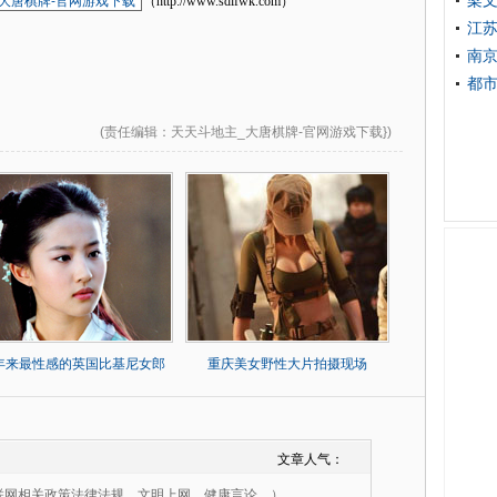
梁
大唐棋牌-官网游戏下载
（http://www.sdlfwk.com）
江
南京
都
(
责任编辑
：天天斗地主_大唐棋牌-官网游戏下载})
0年来最性感的英国比基尼女郎
重庆美女野性大片拍摄现场
文章人气：
联网相关政策法律法规，文明上网，健康言论。）