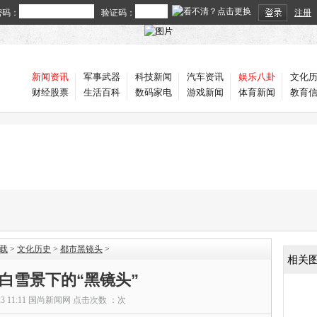
密码：
验证码：
注册
新闻资讯
军事武器
科技新闻
汽车资讯
娱乐八卦
文化
财经股票
生活百科
数码家电
游戏新闻
体育新闻
教育
载
>
文化历史
>
都市黑镜头
>
相关
白雪景下的“黑镜头”
23 11:11
国尚新闻网
点击次数 ：
次