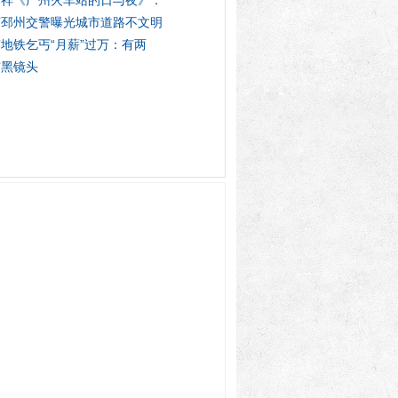
文祥《广州火车站的日与夜》：
苏邳州交警曝光城市道路不文明
地铁乞丐“月薪”过万：有两
市黑镜头