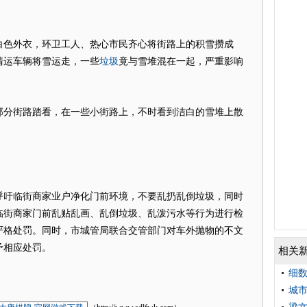
色外衣，环卫工人、热心市民齐心将街路上的积雪攒成
垃圾
清运车辆将雪运走，一些
竟与雪堆混在一起，严重影响
分街路踏看，在一些小街路上，不时看到洁白的雪堆上散
吁临街商家业户净化门前环境，不要乱扔乱倒垃圾，同时
临街商家门前乱贴乱画、乱倒垃圾、乱泼污水等行为进行检
严格处罚。同时，市城管局联合交管部门对车外抛物的不文
予相应处罚。
相关
细数
城市