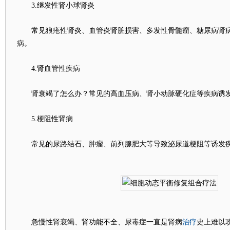
3.继发性肾小球肾炎
常见狼疮性肾炎、血管炎肾脏损害、多发性骨髓瘤、糖尿病肾病
病。
4.肾血管性疾病
肾衰竭了怎么办？常见的高血压病、肾小动脉硬化症等疾病诱
5.梗阻性肾病
常见的尿路结石、肿瘤、前列腺肥大等导致泌尿道梗阻等诱发
治疗
急慢性肾衰竭、肾功能不全、尿毒症一直是肾病
史上难以