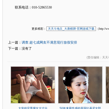
联系电话：010-52865530
更多精彩：
天天斗地主_大唐棋牌-官网游戏下载
（http://w
调查:超七成网友不满意现行放假安排
上一篇：
下一篇：没有了
(
责任编辑
：天天
大学的宅男腐女太过分
50年来最性感的英国比基尼女郎