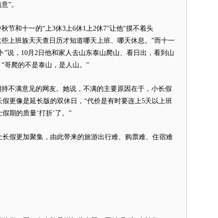
意”。
和十一的“上3休3上6休1上2休7”让他“摸不着头
这些上班族天天查日历才知道哪天上班、哪天休息。”而十一
卜”说，10月2日他和家人去山东泰山爬山、看日出，看到山
，“哥爬的不是泰山，是人山。”
持不满意见的网友。她说，不满的主要原因在于，小长假
假更像是延长版的双休日，“代价是有时要连上5天以上班
假期的质量‘打折’了。”
长假更加聚集，由此带来的旅游出行难、购票难、住宿难