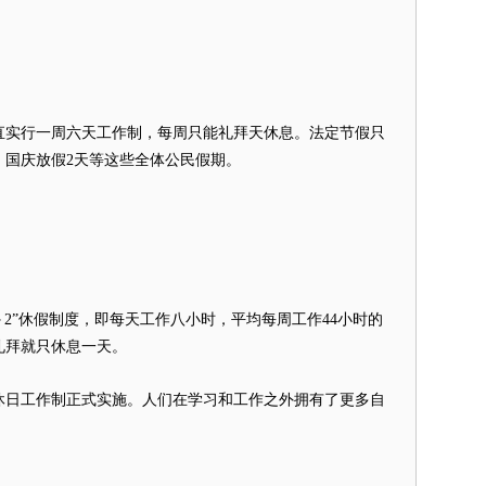
直实行一周六天工作制，每周只能礼拜天休息。法定节假只
，国庆放假2天等这些全体公民假期。
＋2”休假制度，即每天工作八小时，平均每周工作44小时的
礼拜就只休息一天。
休日工作制正式实施。人们在学习和工作之外拥有了更多自