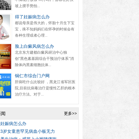
坡上摆手势拍...
得了妊娠病怎么办
都说母亲是伟大的，怀胎十月生下宝
宝，殊不知妈妈们在怀孕的时候会有
各种生理或者心理...
脸上白癜风病怎么办
北京东方建都白癜风研治中心独
创“黑色素基因综合干预治疗体系”消
除体内黑素细胞抗体...
铜仁市综合门户网
肝病吃什么比较好 ，黑龙江省军区医
院,目前抗病毒治疗是慢性乙肝的根本
治疗方法。对于...
新闻
更多>>
了妊娠病怎么办
春3岁女童患罕见病血小板无力