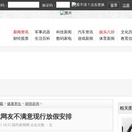
密码：
验证码：
注册
新闻资讯
军事武器
科技新闻
汽车资讯
娱乐八卦
文化
财经股票
生活百科
数码家电
游戏新闻
体育新闻
教育
载
>
健康养生
>
病情咨询
>
相关
成网友不满意现行放假安排
11 10:25
国尚新闻网
点击次数 ：
次