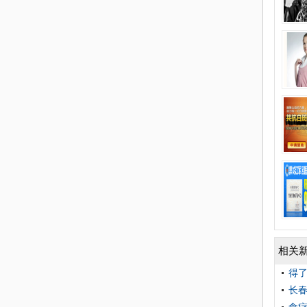
相关
得
长