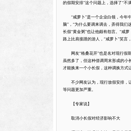
的假期安排”这个问题上，选择了“不满
“咸萝卜”是一个企业白领，今年中秋节
脑”，“为什么要调来调去，弄得我们
长假“黄金粥”也让他颇有怨言。“咸萝
路上比肩接踵的游人，“咸萝卜”笑言
网友“格桑花开”也是名对现行假期
虽然多了，但这种借调周末形成的小长
才能换来一个小长假，这种调换方式让
不少网友认为，现行放假安排，让
等问题更加严重。
【专家说】
取消小长假对经济影响不大