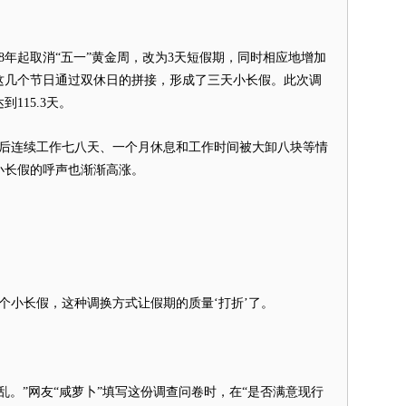
08年起取消“五一”黄金周，改为3天短假期，同时相应地增加
这几个节日通过双休日的拼接，形成了三天小长假。此次调
115.3天。
连续工作七八天、一个月休息和工作时间被大卸八块等情
小长假的呼声也渐渐高涨。
小长假，这种调换方式让假期的质量‘打折’了。
”网友“咸萝卜”填写这份调查问卷时，在“是否满意现行