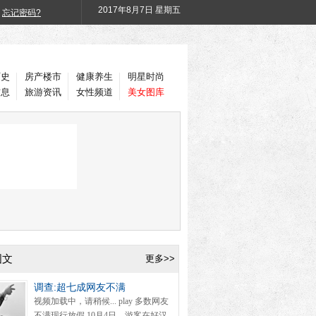
2017年
8月7日 星期五
忘记密码?
历史
房产楼市
健康养生
明星时尚
信息
旅游资讯
女性频道
美女图库
图文
更多>>
调查:超七成网友不满
视频加载中，请稍候... play 多数网友
不满现行放假 10月4日，游客在好汉