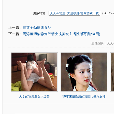
更多精彩：
天天斗地主_大唐棋牌-官网游戏下载
（http://w
瑞莱全劲健康食品
上一篇：
周涛董卿柴静刘芳菲央视美女主播性感写真pk(图)
下一篇：
(
责任编辑
：天天
大学的宅男腐女太过分
50年来最性感的英国比基尼女郎