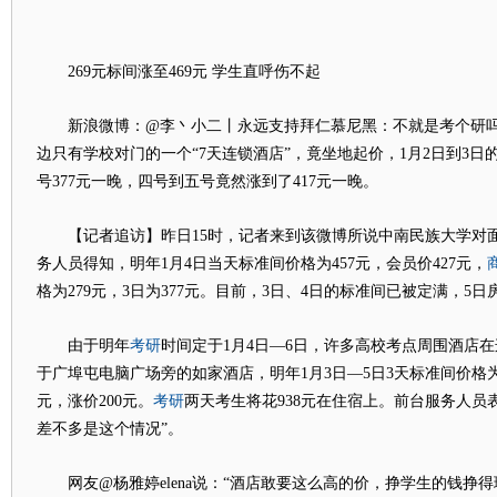
269元标间涨至469元 学生直呼伤不起
新浪微博：@李丶小二丨永远支持拜仁慕尼黑：不就是考个研吗
边只有学校对门的一个“7天连锁酒店”，竟坐地起价，1月2日到3日
号377元一晚，四号到五号竟然涨到了417元一晚。
【记者追访】昨日15时，记者来到该微博所说中南民族大学对面
务人员得知，明年1月4日当天标准间价格为457元，会员价427元，
格为279元，3日为377元。目前，3日、4日的标准间已被定满，5
考研
由于明年
时间定于1月4日—6日，许多高校考点周围酒店
于广埠屯电脑广场旁的如家酒店，明年1月3日—5日3天标准间价格为4
考研
元，涨价200元。
两天考生将花938元在住宿上。前台服务人员
差不多是这个情况”。
网友@杨雅婷elena说：“酒店敢要这么高的价，挣学生的钱挣