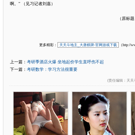
啊。” （见习记者刘嘉）
（原标题：
更多精彩：
天天斗地主_大唐棋牌-官网游戏下载
（http://w
考研季酒店火爆 坐地起价学生直呼伤不起
上一篇：
考研数学：学习方法很重要
下一篇：
(
责任编辑
：天天