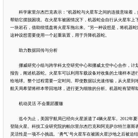
科学家里尔杰巴克表示：“机器蛇与火星车之间的连接意味着，
帮助它摆脱困境。在火星车被困情况下，机器蛇会自行从火星车上
一块岩石，借助绞缆盘将火星车拖出来。”另一种设想是，将机器蛇
这种设想需要使用一个起重装置，用于升降机器蛇。
助力数据回传与分析
挪威研究小组与跨学科太空研究中心和挪威太空中心合作，计划
报告，阐述机器蛇。火星车可以利用车载设备对收集的土壤样本进
给地球。整个过程需要一定时间。即使数据以光速传输，从火星到地
航天局希望将样本带回地球，进行更为细致的分析。机器蛇有望帮
机动灵活 不会重蹈覆辙
迄今为止，美国宇航局已经向火星派遣了4辆火星车。2012年夏
登陆火星。科技工业研究院的帕尔里尔杰巴克和阿克萨尔特兰塞斯表
灵活性是一项不小挑战。‘勇气’号火星车在被困火星沙地之后被迫