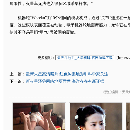
局限性，火星车无法进入很多区域采集样本。”
机器蛇“Wheeko”由10个相同的模块构成，通过“关节”连接在
度。这些模块表面覆盖被动轮，赋予机器蛇地面摩擦力，允许它在
使其不容易重蹈“勇气”号被困的覆辙。
更多精彩：
天天斗地主_大唐棋牌-官网游戏下载
（http://w
最新火星高清照片 红色沟渠地形引科学家关注
上一篇：
新火星溪谷网络地图面世 海洋存在有新证据
下一篇：
(
责任编辑
：天天