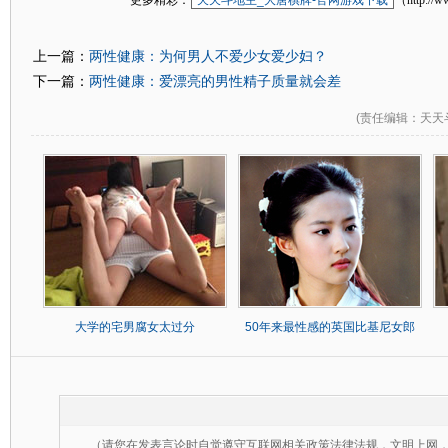
更多精彩：
天天斗地主_大唐棋牌-官网游戏下载
（http://w
两性健康：为何男人不爱少女爱少妇？
上一篇：
两性健康：爱漂亮的男性精子质量就会差
下一篇：
(
责任编辑
：天天
大学的宅男腐女太过分
50年来最性感的英国比基尼女郎
（请您在发表言论时自觉遵守互联网相关政策法律法规，文明上网