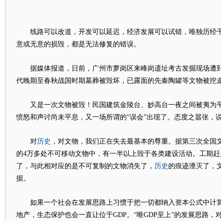
线路可以改道，开发可以延迟，经济发展可以试错，唯独历经千
意或无意的损毁，都是无法修复的错误。
据媒体报道，日前，广州市萝岗区来峰岗遗址考古发掘现场遭
代晚期至春秋战国时期墓葬被毁坏，已露面的先秦陶罐等文物被挖
又是一次文物被毁！民国建筑金陵台、妙高台一夜之间被夷为平
愤怒和声讨尚未平息，又一场所谓的“误会”出现了。态度之嚣张，
历史
对
，对文物，我们正在失去最基本的尊重。据第三次全国文
的4万多处不可移动文物中，有一半以上毁于各类建设活动。工期赶
历史
了，与此相对应的是不可复制的文物消失了，
的痕迹湮灭了，
据。
如果一个社会在发展思路上习惯于把一切都纳入资本公式中计算
地产，生态保护也会一直让位于GDP。“唯GDP至上”的发展思路