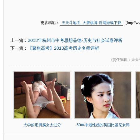
更多精彩：
天天斗地主_大唐棋牌-官网游戏下载
（http://w
2013年杭州市中考思想品德·历史与社会试卷评析
上一篇：
【聚焦高考】2013高考历史名师评析
下一篇：
(
责任编辑
：天天
大学的宅男腐女太过分
50年来最性感的英国比基尼女郎