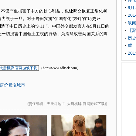
评
9月
不仅严重损害了中方的核心利益，也让邦交恢复正常化40
20
力毁于一旦。对于野田实施的“国有化”方针的“历史评
轶
了中日历史上的‘9·11’”。中国外交部发言人在9月11日的
【聚
止一切损害中国领土主权的行动，为消除改善两国关系的障
历
重
20
大唐棋牌-官网游戏下载
（http://www.sdlfwk.com）
S房价暴涨城市
(
责任编辑
：天天斗地主_大唐棋牌-官网游戏下载})