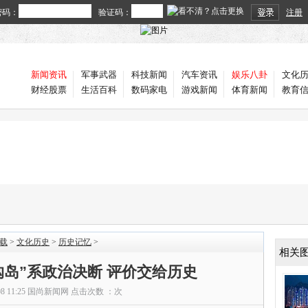
密码：
验证码：
注册
新闻资讯
军事武器
科技新闻
汽车资讯
娱乐八卦
文化
财经股票
生活百科
数码家电
游戏新闻
体育新闻
教育
载
>
文化历史
>
历史记忆
>
相关
购岛”系政治决断 评价交给历史
08 11:25
国尚新闻网
点击次数 ：
次