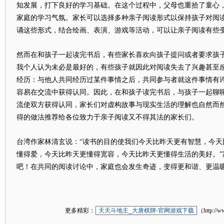
知发展，打下良好的学习基础。在这个过程中，父母也重拾了童心
家庭的学习气氛。家长可以选择多种亲子阅读形式以保持孩子对阅
诵这些形式，结合绘画、表演、游戏等活动，可以让亲子阅读有些
然而在和孩子一起读完书后，有些家长喜欢向孩子提问或者要求孩
我个人认为未必是最好的，有些孩子就因此对阅读失去了兴趣甚至
经历：与他人共同经历过某件事情之后，共同参与者就这件事情有
容易在交流中获得认同。因此，在和孩子读完书后，与孩子一起聊
流使双方获得认同，家长们对虚构故事与现实生活的理解也自然而
得的做法推荐给各位致力于亲子阅读又不得其法的家长们。
台湾作家林清玄说：“读书的目的使我们今天比昨天更有智慧，今天
懂得爱，今天比昨天更懂得宽容，今天比昨天更懂得生活的美好。”
吧！在共同的阅读讨论中，家庭也会发生奇迹，变得更和谐、更温暖
更多精彩：
天天斗地主_大唐棋牌-官网游戏下载
（http://w