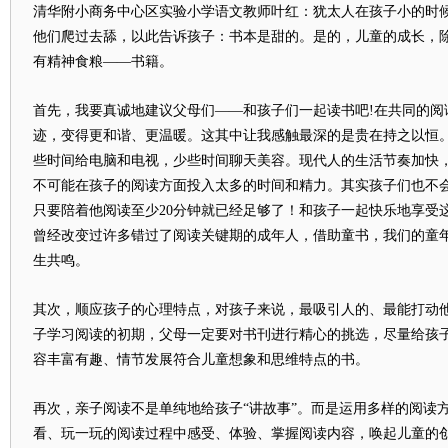
清华附小商务中心区实验小学语文教师叶红：犹太人在孩子小的时
他们爬过去舔，以此告诉孩子：书本是甜的。是的，儿童的成长，
有精神食粮――书籍。
首先，我要真诚地建议父母们――和孩子们一起读书吧!在共同的阅
迹，变得更和谐、更温暖。这其中让我感触最深的是贵在持之以恒
些时间给电脑和电视，少些时间聊天美容。现代人的生活节奏加快
不可能在孩子的阅读方面投入太多的时间和精力。其实孩子们也不
只要陪着他阅读至少20分钟就已经足够了！和孩子一起快乐地享受
曾经改变过许多错过了阅读关键期的成年人，借助童书，我们的童
生共鸣。
其次，顺应孩子的心理特点，对孩子来说，最吸引人的、最能打动
子学习阅读的初期，父母一定要对书刊进行精心的挑选，尽量给孩
容丰富有趣、情节发展符合儿童想象和思维特点的书。
再次，亲子阅读不是单纯地给孩子“讲故事”。而是运用多样的阅读
看、玩一玩的阅读过程中感受、体验、掌握阅读内容，唤起儿童的