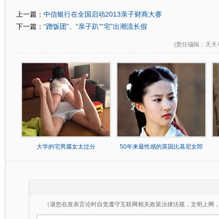
中信银行在全国启动2013亲子财商大赛
上一篇：
“蹭饭团”、“亲子趴”“宅”出潮流长假
下一篇：
(
责任编辑
：天天
大学的宅男腐女太过分
50年来最性感的英国比基尼女郎
（请您在发表言论时自觉遵守互联网相关政策法律法规，文明上网