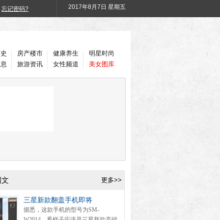
2017年
8月7日 星期五
忘记密码?
历史
房产楼市
健康养生
明星时尚
信息
旅游资讯
女性频道
美女图库
图文
更多>>
三星新款翻盖手机即将
据悉，这款手机的型号为SM-
W2014，看样子应该是三星新款高端