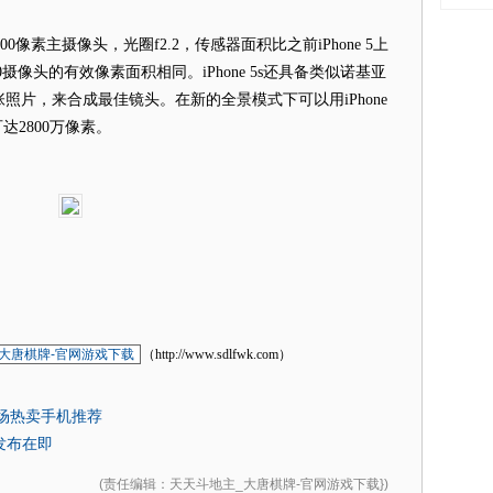
0像素主摄像头，光圈f2.2，传感器面积比之前iPhone 5上
20摄像头的有效像素面积相同。iPhone 5s还具备类似诺基亚
照片，来合成最佳镜头。在新的全景模式下可以用iPhone
达2800万像素。
大唐棋牌-官网游戏下载
（http://www.sdlfwk.com）
场热卖手机推荐
发布在即
(
责任编辑
：天天斗地主_大唐棋牌-官网游戏下载})