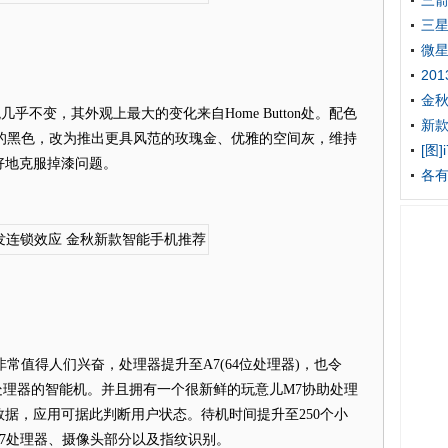
三箭
三星
微星
20
金
的外观几乎不变，其外观上最大的变化来自Home Button处。配色
新款
易掉漆的黑色，改为推出更具风范的玫瑰金、优雅的空间灰，维持
[图
好地克服掉漆问题。
各有
非常值得人们兴奋，处理器提升至A7(64位处理器)，也令
64位处理器的智能机。并且拥有一个很新鲜的玩意儿M7协助处理
据，应用可据此判断用户状态。待机时间提升至250个小
为A7处理器、摄像头部分以及指纹识别。