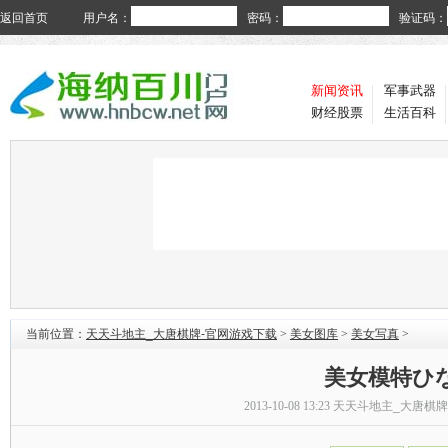
返回首页
用户名：
密码：
验证码：
新闻资讯
军事武器
财经股票
生活百科
当前位置：
天天斗地主_大唐棋牌-官网游戏下载
>
美女图库
>
美女写真
>
美女模特ひ
2013-10-08 13:23
天天斗地主_大唐棋牌