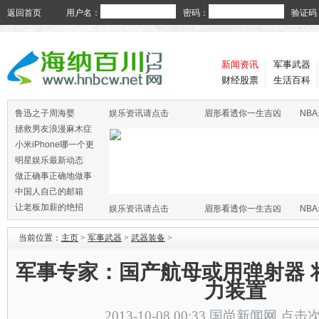
返回首页
用户名：
密码：
验证码
新闻资讯
军事武器
财经股票
生活百科
鲁迅之子周海婴
娱乐资讯请点击
眉形看透你一生吉凶
NB
拯救男友浪漫麻木症
小米iPhone哪一个更
火
明星娱乐最新动态
做正确事正确地做事
中国人自己的邮箱
让老板加薪的绝招
娱乐资讯请点击
眉形看透你一生吉凶
NB
当前位置：
主页
>
军事武器
>
武器装备
>
军事专家：国产航母或用弹射器 
力装置
2013-10-08 00:33
国尚新闻网
点击次