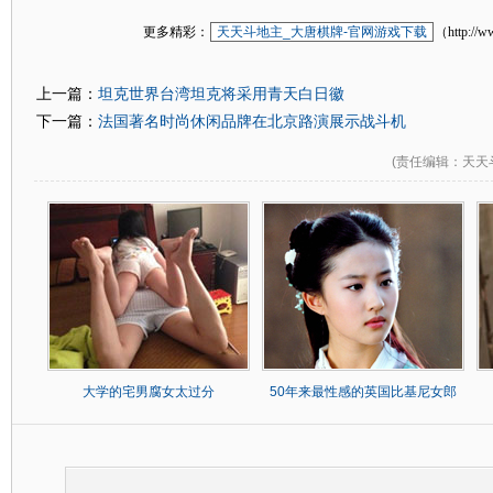
更多精彩：
天天斗地主_大唐棋牌-官网游戏下载
（http://w
坦克世界台湾坦克将采用青天白日徽
上一篇：
法国著名时尚休闲品牌在北京路演展示战斗机
下一篇：
(
责任编辑
：天天
大学的宅男腐女太过分
50年来最性感的英国比基尼女郎