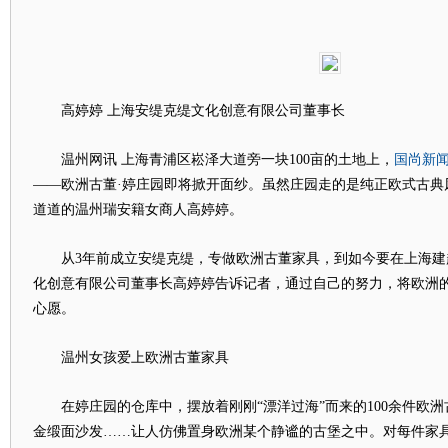
高婷婷 上海安缇克缇文化创意有限公司董事长
国尚新
温州网讯 上海青浦区崧泽大道旁一块100亩的土地上，
——欧洲古董·婷庄园即将掀开面纱。虽然庄园走的是纯正欧式古典
道道的温州瑞安籍女商人高婷婷。
从3年前成立安缇克缇，专做欧洲古董家具，到如今要在上海建
化创意有限公司董事长高婷婷告诉记者，通过自己的努力，将欧洲
心愿。
温州女孩爱上欧洲古董家具
在婷庄园的仓库中，摆放着刚刚“漂洋过海”而来的100余件欧洲
金缎面沙发……让人仿佛置身欧洲某个静谧的古堡之中。对每件家