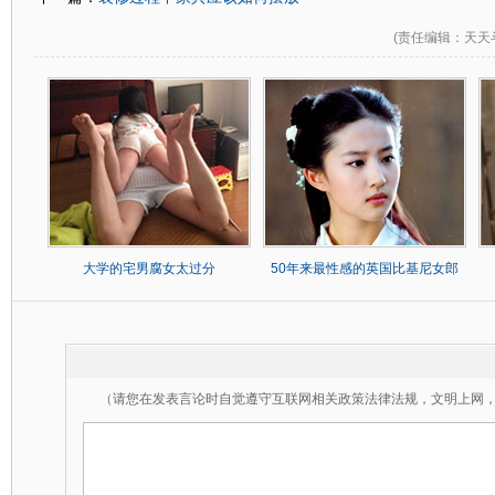
(
责任编辑
：天天
大学的宅男腐女太过分
50年来最性感的英国比基尼女郎
（请您在发表言论时自觉遵守互联网相关政策法律法规，文明上网