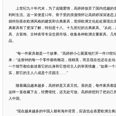
上世纪九十年代末，为了追随爱情，高婷婷放弃了国内优越的生
利时生活。这一呆便是12年。骨子里的浪漫情怀让高婷婷深深迷恋
就特别喜欢欧洲风格的建筑和古典家具，觉得欧洲文化处处展现出
典家具有了更深了解，特别是十八、十九世纪的古典家具。”从此，
具、古装饰、古钟表等专业交易市场，收集各种欧洲古董家具。几年
品。
“每一件家具都是一个故事。”高婷婷小心翼翼地打开一件19世
来：“这座钟的每一个零件都有雕花，很精美，而且现在也还在走动
一个细节都在叙述着它的出身和它曾经主人的审美情趣，“如果一个
实，那它的主人八成是个庄园主……”
随着藏品越来越多，高婷婷是又喜又忧。喜的是，每件家具都是自
这样一直收藏下去，经费堪忧，还无处可放。高婷婷想到了把自己
入中国。
“现在越来越多的中国人都有海外背景，应该也会喜爱欧洲古典