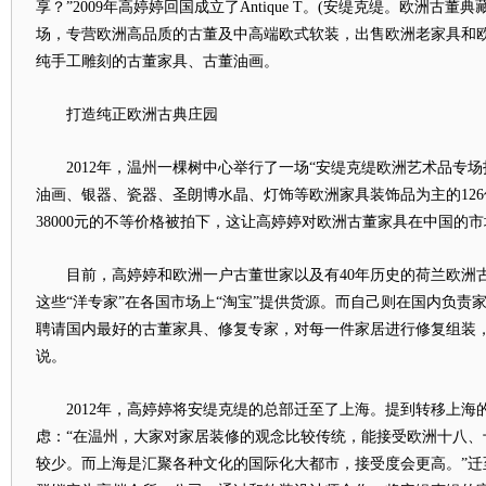
享？”2009年高婷婷回国成立了Antique T。(安缇克缇。欧洲古
场，专营欧洲高品质的古董及中高端欧式软装，出售欧洲老家具和
纯手工雕刻的古董家具、古董油画。
打造纯正欧洲古典庄园
2012年，温州一棵树中心举行了一场“安缇克缇欧洲艺术品专场
油画、银器、瓷器、圣朗博水晶、灯饰等欧洲家具装饰品为主的126
38000元的不等价格被拍下，这让高婷婷对欧洲古董家具在中国的
目前，高婷婷和欧洲一户古董世家以及有40年历史的荷兰欧洲
这些“洋专家”在各国市场上“淘宝”提供货源。而自己则在国内负责
聘请国内最好的古董家具、修复专家，对每一件家居进行修复组装，
说。
2012年，高婷婷将安缇克缇的总部迁至了上海。提到转移上海
虑：“在温州，大家对家居装修的观念比较传统，能接受欧洲十八、
较少。而上海是汇聚各种文化的国际化大都市，接受度会更高。”迁