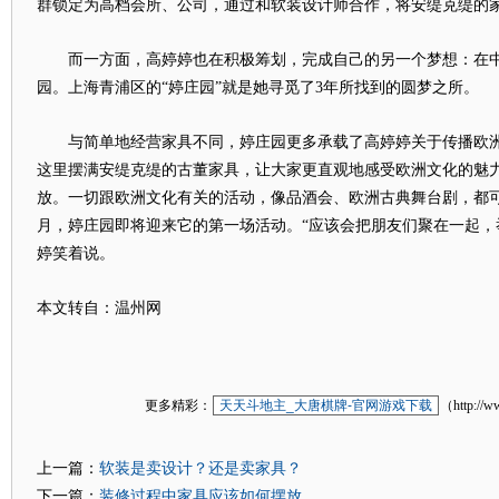
群锁定为高档会所、公司，通过和软装设计师合作，将安缇克缇的
而一方面，高婷婷也在积极筹划，完成自己的另一个梦想：在中
园。上海青浦区的“婷庄园”就是她寻觅了3年所找到的圆梦之所。
与简单地经营家具不同，婷庄园更多承载了高婷婷关于传播欧洲
这里摆满安缇克缇的古董家具，让大家更直观地感受欧洲文化的魅
放。一切跟欧洲文化有关的活动，像品酒会、欧洲古典舞台剧，都可
月，婷庄园即将迎来它的第一场活动。“应该会把朋友们聚在一起，
婷笑着说。
本文转自：温州网
更多精彩：
天天斗地主_大唐棋牌-官网游戏下载
（http://w
软装是卖设计？还是卖家具？
上一篇：
装修过程中家具应该如何摆放
下一篇：