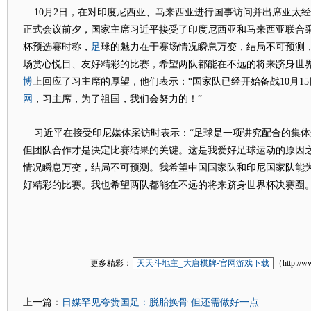
10月2日，在对印度尼西亚、马来西亚进行国事访问并出席亚太
正式会议前夕，国家主席习近平接受了印度尼西亚和马来西亚联合
足
杯预选赛时称，
球的魅力在于赛场情况瞬息万变，结局不可预测
场赏心悦目、友好精彩的比赛，希望两队都能在不远的将来跻身世
博
上回应了习主席的厚望，他们表示：“国家队已经开始备战10月1
网
，习主席，为了祖国，我们会努力的！”
习近平在接受印尼媒体采访时表示：“足球是一项讲究配合的集体
但团队合作才是决定比赛结果的关键。这是我爱好足球运动的原因
情况瞬息万变，结局不可预测。我希望中国国家队和印尼国家队能
好精彩的比赛。我也希望两队都能在不远的将来跻身世界杯决赛圈。
更多精彩：
天天斗地主_大唐棋牌-官网游戏下载
（http://w
日媒罕见夸赞国足：脱胎换骨 但还需做好一点
上一篇：