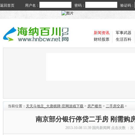
返回首页
用户名：
密码：
验证码：
新闻资讯
军事武器
财经股票
生活百科
当前位置：
天天斗地主_大唐棋牌-官网游戏下载
>
房产楼市
>
二手房交易
>
南京部分银行停贷二手房 刚需购
2013-10-08 11:39
国尚新闻网
点击次数 ：
次