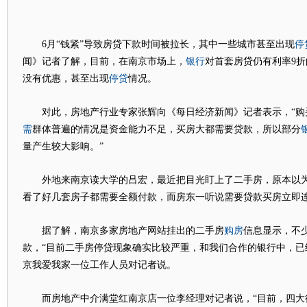
停
6月“钱紧”导致房贷下款时间被拉长，其中一些城市甚至出现
银行
闻》记者了解，目前，在南京市场上，
对首套房贷仍有利率9折
停贷
没有优惠，甚至出现
情况。
对此，房地产行业专家张辉向《每日经济新闻》记者表示，“购
需
群体普遍的情况是资金能力不足，买房大都需要贷款，所以部分
量产生较大影响。”
外地来南京读大学的吕宏，最近把目光盯上了二手房，原本以为
看了好几套房子都需要全额付款，而房东一听说需要贷款买房立即连
购房
据了解，南京多家房地产网站挂出的二手房
信息显示，不
款，“目前二手房停贷现象确实比较严重，和我们合作的银行中，已
京我爱我家一位工作人员对记者说。
而房地产中介满堂红南京店一位李经理对记者说，“目前，四大