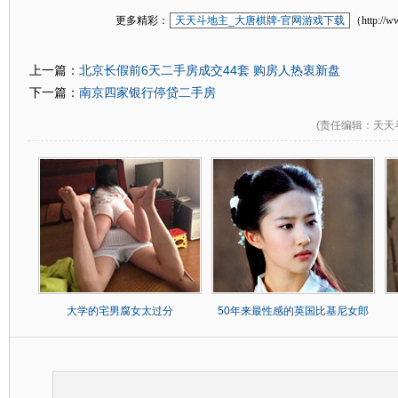
更多精彩：
天天斗地主_大唐棋牌-官网游戏下载
（http://w
北京长假前6天二手房成交44套 购房人热衷新盘
上一篇：
南京四家银行停贷二手房
下一篇：
(
责任编辑
：天天
大学的宅男腐女太过分
50年来最性感的英国比基尼女郎