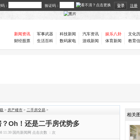
密码：
验证码：
注册
新闻资讯
军事武器
科技新闻
汽车资讯
娱乐八卦
文化
财经股票
生活百科
数码家电
游戏新闻
体育新闻
教育
载
>
房产楼市
>
二手房交易
>
相关
房？Oh！还是二手房优势多
08 11:39
国尚新闻网
点击次数 ：
次