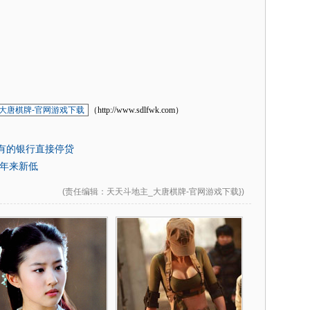
大唐棋牌-官网游戏下载
（http://www.sdlfwk.com）
有的银行直接停贷
年来新低
(
责任编辑
：天天斗地主_大唐棋牌-官网游戏下载})