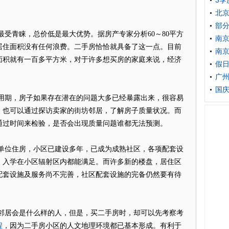
3季
北京
部分
青睐，总价低是最大优势。据房产专家分析60～80平方
南
居住面积没有任何浪费。二手房恰恰就具备了这一点。目前
南京
面积就有一百多平方米，对于许多想买房的家庭来说，经济
假日
。
广
国庆
期，房子如果存在潜在的问题大多已经暴露出来，很容易
。也可以通过探访卖家的街坊邻居，了解房子质量状况。而
通过时间来检验，是否会出现质量问题谁都无法预测。
位住房，小区已建设多年，已成为成熟社区，各项配套设
、入学在小区辐射区内都能满足。而许多新的楼盘，居住区
配套设施及服务尚不完善，社区配套设施的完备仍然要有待
居会是什么样的人，但是，买二手房时，却可以先考察考
程
，因为二手房小区的人文地理环境都已基本形成。有利于