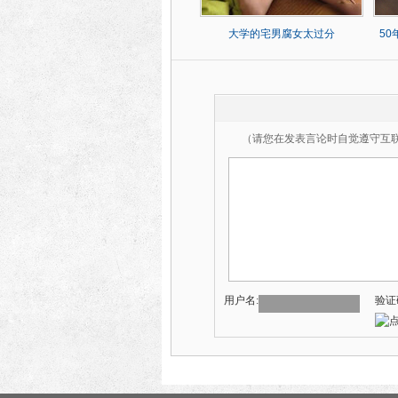
大学的宅男腐女太过分
5
（请您在发表言论时自觉遵守互
用户名:
验证