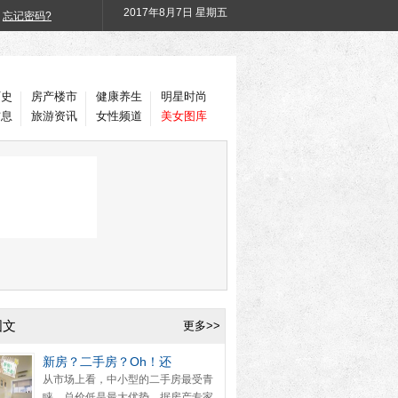
2017年
8月7日 星期五
忘记密码?
历史
房产楼市
健康养生
明星时尚
信息
旅游资讯
女性频道
美女图库
图文
更多>>
新房？二手房？Oh！还
从市场上看，中小型的二手房最受青
睐，总价低是最大优势。据房产专家