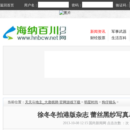
返回首页
用户名：
密码：
验证码：
新闻资讯
军事武器
财经股票
生活百科
当前位置：
天天斗地主_大唐棋牌-官网游戏下载
>
明星时尚
>
狗仔镜头
>
徐冬冬拍港版杂志 蕾丝黑纱写真
2013-10-08 12:15
国尚新闻网
点击次数 ：
次