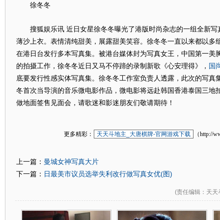
徐冬冬
搜狐娱乐讯 近日女星徐冬冬曝光了港版时尚杂志的一组全新写
薄沙上衣。表情清纯甜美，展露甜美笑容。徐冬冬一直以来都以多
在港日台发行多本写真集。被港台媒体封为写真女王，中国第一美
国
的拍摄工作，徐冬冬近日又马不停蹄的录制新歌《心安理得》，
底要发行性感实体写真集。徐冬冬工作室负责人透露，此次的写真
冬首次当导演的音乐微电影作品，微电影将远赴韩国香港泰国三地拍
做地面签售见面会，请歌迷和影迷朋友们敬请期待！
更多精彩：
天天斗地主_大唐棋牌-官网游戏下载
（http://w
曼城女神写真大片
上一篇：
日最美市议员选举失利改行做写真女优(图)
下一篇：
(
责任编辑
：天天