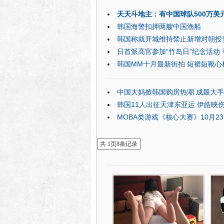
天天斗地主：有中国球队500万美
韩国海警扣押两艘中国渔船
韩国称就开城维持禁止新增对朝投
日首派高官参加“竹岛日”纪念活动
韩国MM十月最新街拍 短裙短靴心
中国大妈掀韩国购房热潮 成最大
韩国11人出征天津东亚运 伊皓映
MOBA类游戏《核心大赛》10月2
共
1
页
8
条记录