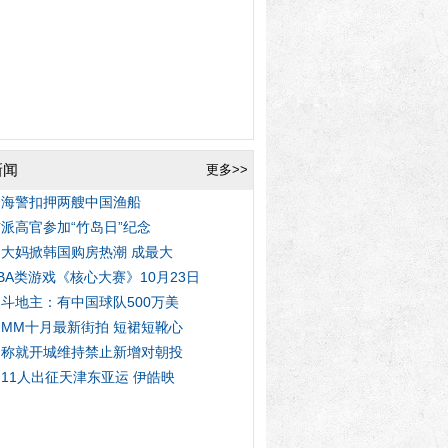
新闻
更多>>
国海警扣押两艘中国渔船
派高官参加“竹岛日”纪念
大妈掀韩国购房热潮 成最大
BA类游戏《核心大赛》10月23日
斗地主：有中国球队500万美
MM十月最新街拍 短裙短靴心
国称就开城维持禁止新增对朝投
11人出征天津东亚运 伊皓映