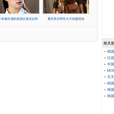
0年来最性感的英国比基尼女郎
重庆美女野性大片拍摄现场
相关
韩
日首
中国
MO
天天
韩国
韩
韩国