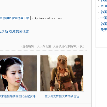
韩国
MO
韩
中国
大唐棋牌-官网游戏下载
（http://www.sdlfwk.com）
韩
天天
念活动 引发韩国抗议
(
责任编辑
：天天斗地主_大唐棋牌-官网游戏下载})
0年来最性感的英国比基尼女郎
重庆美女野性大片拍摄现场