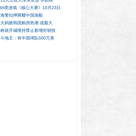
11人出征天津东亚运 伊皓映
BA类游戏《核心大赛》10月23日
国海警扣押两艘中国渔船
大妈掀韩国购房热潮 成最大
国称就开城维持禁止新增对朝投
斗地主：有中国球队500万美