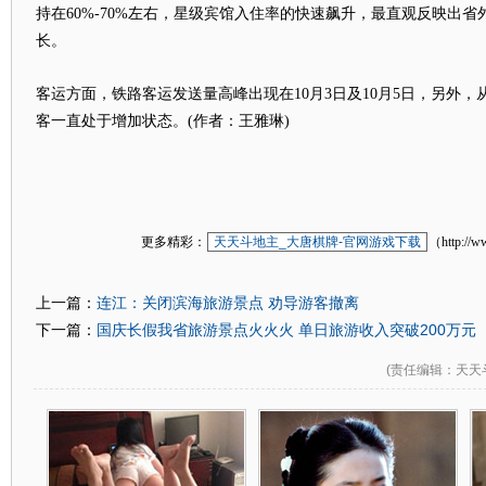
持在60%-70%左右，星级宾馆入住率的快速飙升，最直观反映出
长。
客运方面，铁路客运发送量高峰出现在10月3日及10月5日，另外，从
客一直处于增加状态。(作者：王雅琳)
更多精彩：
天天斗地主_大唐棋牌-官网游戏下载
（http://w
连江：关闭滨海旅游景点 劝导游客撤离
上一篇：
国庆长假我省旅游景点火火火 单日旅游收入突破200万元
下一篇：
(
责任编辑
：天天