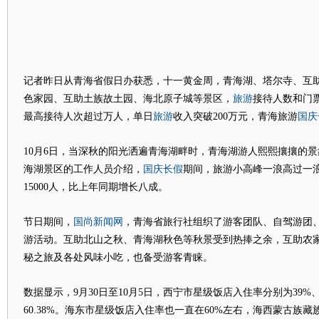
记者昨日从青海省假日办获悉，十一黄金周，青海湖、塔尔寺、互
旅游
色家园、互助土族故土园、海北原子城等景区，
接待人数和门
旅游
国庆
最高接待人次超过万人，单日
收入突破200万元，青海旅游
10月6日，当深秋的阳光洒遍青海湖畔时，青海湖游人熙熙攘攘的景
国庆
长假
海湖景区的工作人员介绍，
期间，旅游小高峰一浪高过一
15000人，比上年同期增长八成。
国尚新闻网
节日期间，
，青海省旅行社组织了游客团队、自驾游团
游活动。互助北山之秋、青海湖秋色等秋景受到热捧之余，互助农
秘之旅及各处风味小吃，也备受游客青睐。
数据显示，9月30日至10月5日，西宁市星级饭店入住率分别为39%、65%
60.38%。海东市星级饭店入住率也一直在60%左右，海西蒙古族