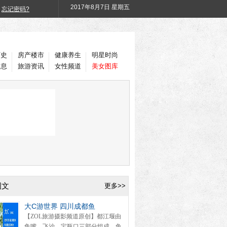
2017年
8月7日 星期五
忘记密码?
历史
房产楼市
健康养生
明星时尚
信息
旅游资讯
女性频道
美女图库
图文
更多>>
大C游世界 四川成都鱼
【ZOL旅游摄影频道原创】都江堰由
鱼嘴、飞沙、宝瓶口三部分组成。鱼