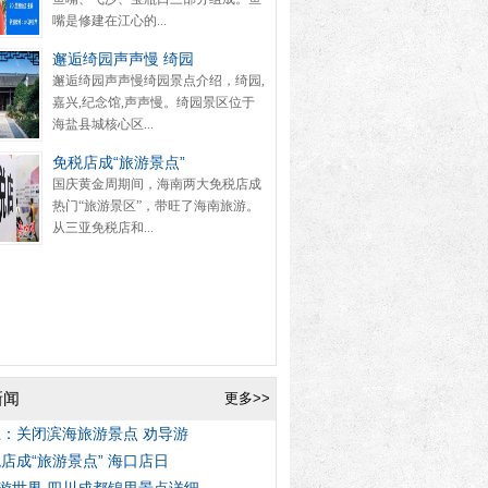
嘴是修建在江心的...
邂逅绮园声声慢 绮园
邂逅绮园声声慢绮园景点介绍，绮园,
嘉兴,纪念馆,声声慢。绮园景区位于
海盐县城核心区...
免税店成“旅游景点”
国庆黄金周期间，海南两大免税店成
热门“旅游景区”，带旺了海南旅游。
从三亚免税店和...
新闻
更多>>
：关闭滨海旅游景点 劝导游
店成“旅游景点” 海口店日