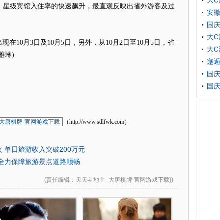
大C
左右，星级宾馆入住率的快速飙升，最直观反映出省外游客及过
安徽
国
大C
0月3日及10月5日，另外，从10月2日至10月5日，省
大C
雅琳)
邂逅
国庆
国庆
大唐棋牌-官网游戏下载
（http://www.sdlfwk.com）
 单日旅游收入突破200万元
全力保障旅游景点道路顺畅
(
责任编辑
：天天斗地主_大唐棋牌-官网游戏下载})