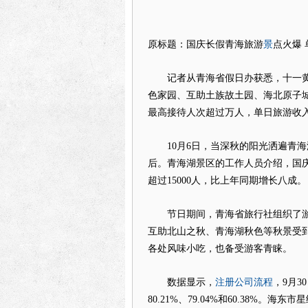
景
原标题：国庆长假青海旅游
点火爆 
记者从青海省假日办获悉，十一黄
色家园、互助土族故土园、海北原子
最高接待人次超过万人，单日旅游收入
10月6日，当深秋的阳光洒遍青海
后。青海湖景区的工作人员介绍，国
超过15000人，比上年同期增长八成。
节日期间，青海省旅行社组织了游
互助北山之秋、青海湖秋色等秋景受
各处风味小吃，也备受游客青睐。
注册公司流程
数据显示，
，9月3
80.21%、79.04%和60.38%