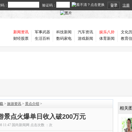
密码：
验证码：
注册
新闻资讯
军事武器
科技新闻
汽车资讯
娱乐八卦
文化
财经股票
生活百科
数码家电
游戏新闻
体育新闻
教育
载
>
旅游资讯
>
景点介绍
>
相关
游景点火爆单日收入破200万元
08 11:47
国尚新闻网
点击次数 ：
次