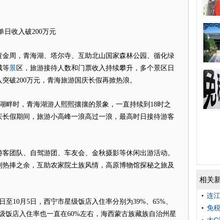
单日收入破200万元
金周，青海湖、塔尔寺、互助北山国家森林公园、循化绿
景
城等
区，旅游接待人数和门票收入持续攀升，多个景区日
突破200万元，青海旅游国庆长假再掀热浪。
湖畔时，青海湖游人熙熙攘攘的景象，一直持续到18时之
庆长假期间，旅游小高峰一浪高过一浪，最高时日接待游客
客团队、自驾游团、车友会、金秋摄影等休闲出游活动。
到热捧之余，互助农家院土族风情，高原博物馆探秘之旅及
相关
连江
0日至10月5日，西宁市星级饭店入住率分别为39%、65%、
免税
。海东市星级饭店入住率也一直在60%左右，海西蒙古族藏族自治州星