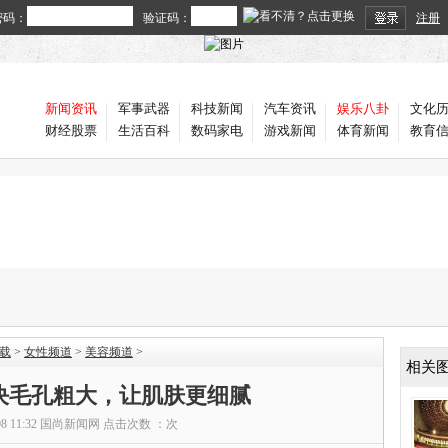
密码：
验证码：
注册
新闻资讯
军事武器
科技新闻
汽车资讯
娱乐八卦
文化
财经股票
生活百科
数码家电
游戏新闻
体育新闻
教育
载
>
女性频道
>
美容频道
>
相关
决毛孔粗大，让肌肤更细腻
08 11:32
国尚新闻网
点击次数 ：
次