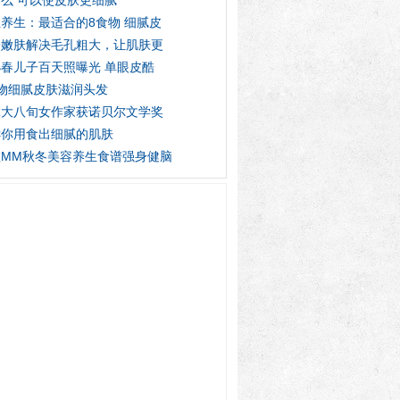
么 可以使皮肤更细腻
养生：最适合的8食物 细腻皮
子嫩肤解决毛孔粗大，让肌肤更
春儿子百天照曝光 单眼皮酷
物细腻皮肤滋润头发
拿大八旬女作家获诺贝尔文学奖
诉你用食出细腻的肌肤
虚MM秋冬美容养生食谱强身健脑