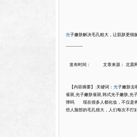
光
子嫩肤解决毛孔粗大，让肌肤更细
————
发布时间： 文章来源： 北晨
光
【内容摘要】:关键词：
子嫩肤去
雀斑,光子嫩肤雀斑,韩式光子嫩肤,光
弹吗 现在很多人都化妆，不仅是将
些人脸部的毛孔很大，人们每次不打