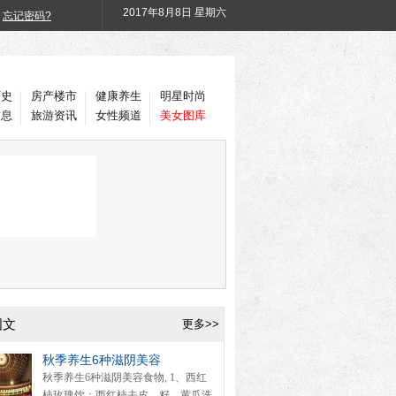
2017年
8月8日 星期六
忘记密码?
历史
房产楼市
健康养生
明星时尚
信息
旅游资讯
女性频道
美女图库
图文
更多>>
秋季养生6种滋阴美容
秋季养生6种滋阴美容食物, 1、西红
柿玫瑰饮：西红柿去皮、籽，黄瓜洗