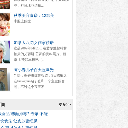
净，鲜玫瑰花适量...
秋季美容食谱：12款美
小脸上的痘...
加拿大八旬女作家获诺
这是2009年6月25日在爱尔兰都柏林
拍摄的艾丽斯·芒罗的资料照片。新
华社/美联本报讯（...
陈小春儿子百天照曝光
导语：据香港媒体报道，9日陈敏之
在Instagram贴了张和一个宝宝的合
照，不过这个宝宝不...
新闻
更多>>
炭食品"养颜排毒? 专家:不能
饮食法 让皮肤更细腻