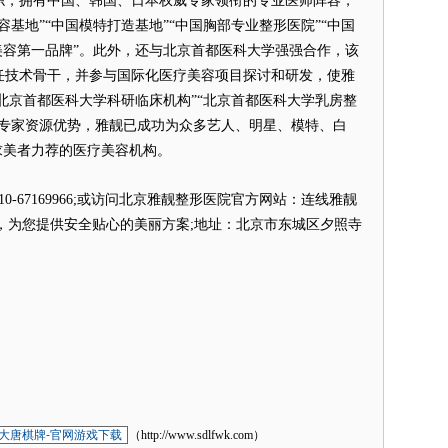
帜，拥有中国、韩国、日本权威专家领衔的专业医师阵容，
基地”“中国模特打造基地”“中国胸部专业整形医院”“中国
美容第一品牌”。此外，还与北京首都医科大学强强合作，该
任技术骨干，并参与国际化医疗美容项目探讨和研发，使雅
“北京首都医科大学科研临床机构”“北京首都医科大学乳房整
、专家资源优势，雅靓已成功为众多艺人、明星、模特、白
求美者力荐的医疗美容机构。
67169966;或访问北京雅靓整形医院官方网站：连线雅靓
2交流，为您提供安全贴心的美丽方案;地址：北京市东城区夕照寺
大唐棋牌-官网游戏下载
（http://www.sdlfwk.com）