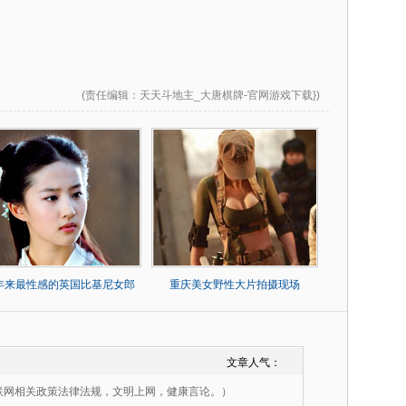
(
责任编辑
：天天斗地主_大唐棋牌-官网游戏下载})
0年来最性感的英国比基尼女郎
重庆美女野性大片拍摄现场
文章人气：
联网相关政策法律法规，文明上网，健康言论。）