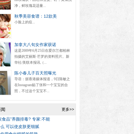
净，鲜玫瑰花适量...
秋季美容食谱：12款美
小脸上的痘...
加拿大八旬女作家获诺
这是2009年6月25日在爱尔兰都柏林
拍摄的艾丽斯·芒罗的资料照片。新
华社/美联本报讯（...
陈小春儿子百天照曝光
导语：据香港媒体报道，9日陈敏之
在Instagram贴了张和一个宝宝的合
照，不过这个宝宝不...
新闻
更多>>
炭食品"养颜排毒? 专家:不能
么 可以使皮肤更细腻