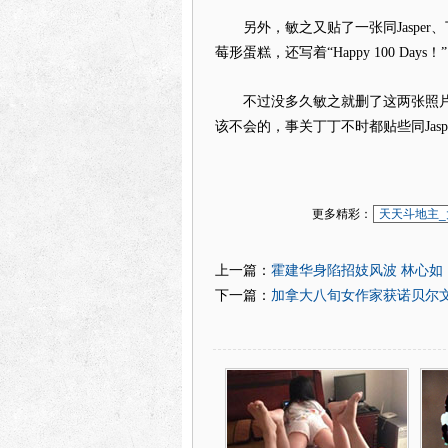
另外，敏之又贴了一张同Jasper、丁
莓形蛋糕，还写着“Happy 100 Days！”
不过没多久敏之就删了这两张照片，不
该不会的，事关丁丁不时都贴些同Jasp
更多精彩：
天天斗地主_
霍建华身陷招妓风波 林心如
上一篇：
加拿大八旬女作家获诺贝尔
下一篇：