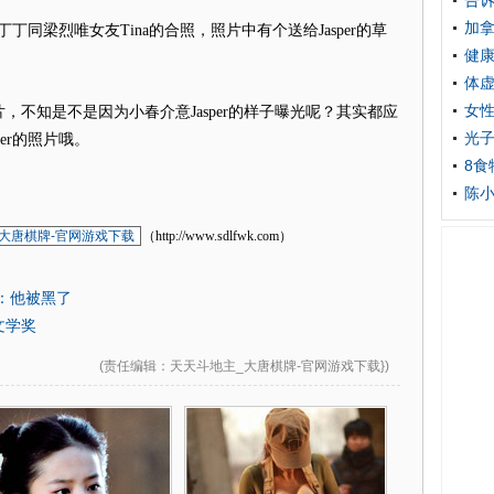
告
加
丁同梁烈唯女友Tina的合照，照片中有个送给Jasper的草
健康
体
女性
知是不是因为小春介意Jasper的样子曝光呢？其实都应
光
er的照片哦。
8食
陈小
大唐棋牌-官网游戏下载
（http://www.sdlfwk.com）
：他被黑了
文学奖
(
责任编辑
：天天斗地主_大唐棋牌-官网游戏下载})