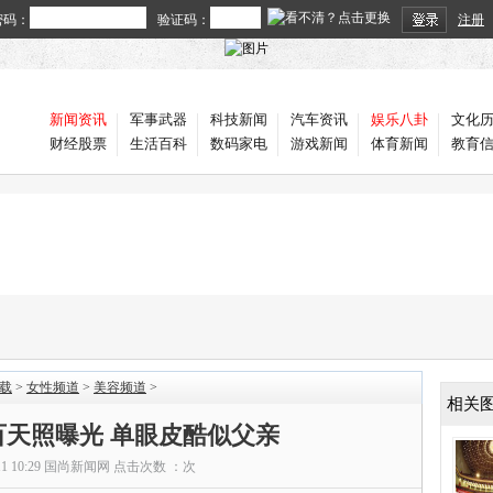
密码：
验证码：
注册
新闻资讯
军事武器
科技新闻
汽车资讯
娱乐八卦
文化
财经股票
生活百科
数码家电
游戏新闻
体育新闻
教育
载
>
女性频道
>
美容频道
>
相关
百天照曝光 单眼皮酷似父亲
11 10:29
国尚新闻网
点击次数 ：
次