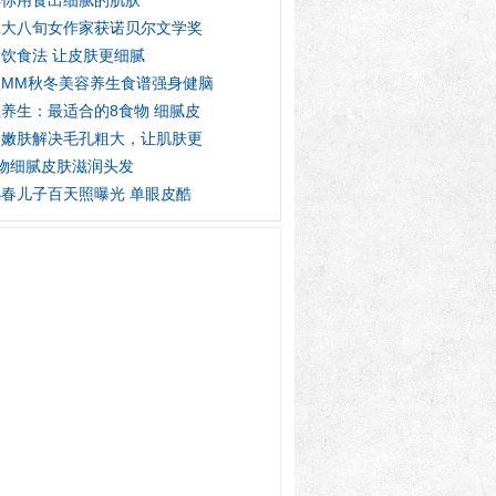
诉你用食出细腻的肌肤
拿大八旬女作家获诺贝尔文学奖
饮食法 让皮肤更细腻
虚MM秋冬美容养生食谱强身健脑
养生：最适合的8食物 细腻皮
子嫩肤解决毛孔粗大，让肌肤更
物细腻皮肤滋润头发
春儿子百天照曝光 单眼皮酷