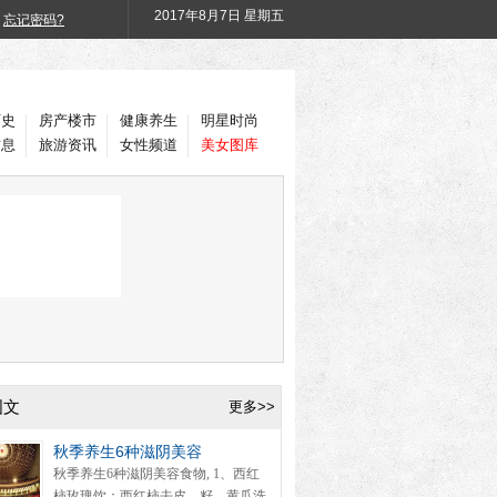
2017年
8月7日 星期五
忘记密码?
历史
房产楼市
健康养生
明星时尚
信息
旅游资讯
女性频道
美女图库
图文
更多>>
秋季养生6种滋阴美容
秋季养生6种滋阴美容食物, 1、西红
柿玫瑰饮：西红柿去皮、籽，黄瓜洗