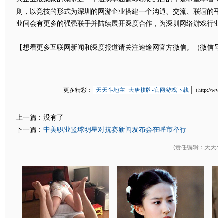
则，以竞技的形式为深圳的网游企业搭建一个沟通、交流、联谊的
业间会有更多的强强联手并陆续展开深度合作，为深圳网络游戏行
【想看更多互联网新闻和深度报道请关注速途网官方微信。（微信
更多精彩：
天天斗地主_大唐棋牌-官网游戏下载
（http://w
上一篇：没有了
中美职业篮球明星对抗赛新闻发布会在呼市举行
下一篇：
(
责任编辑
：天天