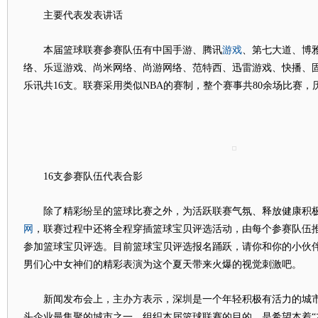
主要代表发表讲话
游戏
本届篮球联赛参赛队伍有中国手游、腾讯
、第七大道、博
络、乐逗游戏、尚米网络、尚游网络、范特西、迅雷游戏、快播、
乐讯共16支。联赛采用类似NBA的赛制，整个赛事共80余场比赛，
16支参赛队伍代表合影
除了精彩纷呈的篮球比赛之外，为活跃联赛气氛、释放健康积极
网
，联赛过程中还将全程穿插篮球宝贝评选活动，由每个参赛队伍推
参加篮球宝贝评选。目前篮球宝贝评选报名踊跃，请你和你的小伙伴
男们心中女神们的精彩表演为这个夏天带来火爆的视觉刺激吧。
新闻发布会上，主办方表示，深圳是一个年轻积极有活力的城市
头企业最集聚的城市之一，组织本届篮球联赛的目的，是希望本着“