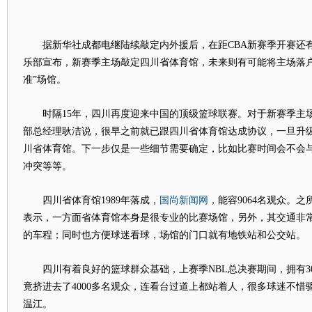
据新华社成都电继陆续敲定内外援后，在距CBA新赛季开赛还
乐部宣布，新赛季主场敲定四川省体育馆，未来则有可能将主场落户
准”场馆。
时隔15年，四川再度迎来中国的顶级篮球联赛。对于新赛季主
部总经理耿洁说，很早之前就已跟四川省体育馆达成协议，一旦升级
川省体育馆。下一步仅是一些细节需要确定，比如比赛时间会不会
冲突等等。
国尚新闻网
四川省体育馆1989年落成，
，能容9064名观众。
表示，一方面省体育馆本身是很专业的比赛场馆，另外，其交通非常
的车程；同时也方便球迷看球，场馆的门口就有地铁站和公交站。
四川有着良好的篮球群众基础，上赛季NBL总决赛期间，拥有30
竟挤进去了4000多名观众，连看台过道上都站着人，很多球迷不惜
温江。