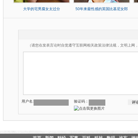
大学的宅男腐女太过分
50年来最性感的英国比基尼女郎
（请您在发表言论时自觉遵守互联网相关政策法律法规，文明上网
用户名:
验证码：