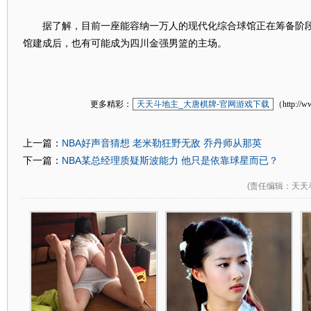
据了解，目前一座能容纳一万人的现代化综合球馆正在筹备阶段，
馆建成后，也有可能成为四川金强男篮的主场。
更多精彩：
天天斗地主_大唐棋牌-官网游戏下载
（http://w
NBA好声音猜想 老米勒狂野无敌 乔丹师从那英
上一篇：
NBA某总经理质疑斯波能力 他只是依靠球星而已？
下一篇：
(
责任编辑
：天天