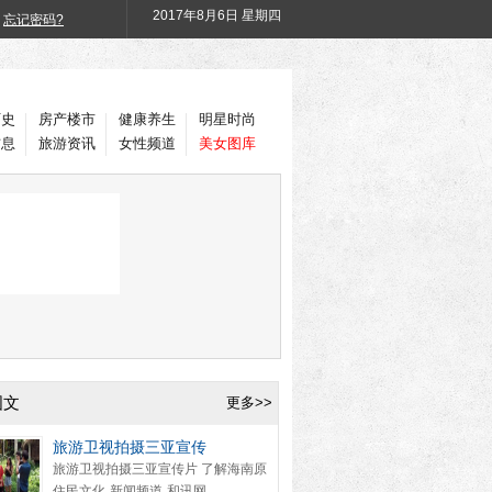
2017年
8月6日 星期四
忘记密码?
历史
房产楼市
健康养生
明星时尚
信息
旅游资讯
女性频道
美女图库
图文
更多>>
旅游卫视拍摄三亚宣传
旅游卫视拍摄三亚宣传片 了解海南原
住民文化-新闻频道-和讯网...