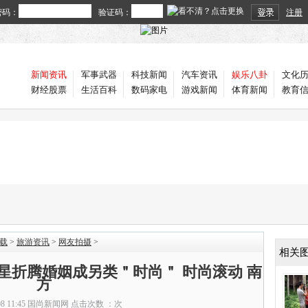
密码：
验证码：
注册
新闻资讯
军事武器
科技新闻
汽车资讯
娱乐八卦
文化
财经股票
生活百科
数码家电
游戏新闻
体育新闻
教育
载
>
旅游资讯
>
网友拍摄
>
相关
星折腾婚姻成另类＂时尚＂ 时尚滚动 南
方
08 11:45
国尚新闻网
点击次数 ：
次