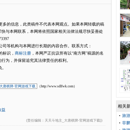
播更多的信息，此类稿件不代表本网观点。如果本网转载的稿
尽快与本网联系，本网将依照国家相关法律法规尽快妥善处
397
视公司等机构与本网进行长期的内容合作。联系方式：
商标注册
的标识，
，本网严正抗议所有以“南方网”稿源的名
的行为，并保留追究其法律责任的权利。
负。
大唐棋牌-官网游戏下载
（http://www.sdlfwk.com）
相关
效益
旅游
(
责任编辑
：天天斗地主_大唐棋牌-官网游戏下载})
菲鹏