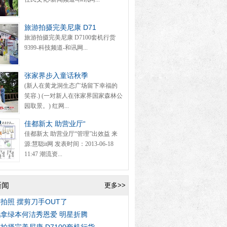
旅游拍摄完美尼康 D71
旅游拍摄完美尼康 D7100套机行货
9399-科技频道-和讯网...
张家界步入童话秋季
(新人在黄龙洞生态广场留下幸福的
笑容.) (一对新人在张家界国家森林公
园取景。) 红网...
佳都新太 助营业厅“
佳都新太 助营业厅“管理”出效益 来
源:慧聪it网 发表时间：2013-06-18
11:47 潮流资...
新闻
更多>>
拍照 摆剪刀手OUT了
拿绿本何洁秀恩爱 明星折腾