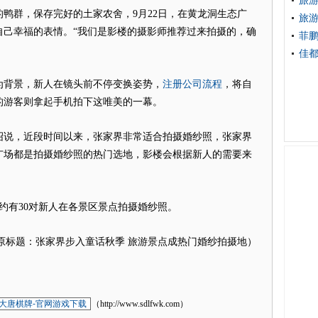
旅游
群，保存完好的土家农舍，9月22日，在黄龙洞生态广
旅游
自己幸福的表情。“我们是影楼的摄影师推荐过来拍摄的，确
菲鹏
佳都
注册公司流程
背景，新人在镜头前不停变换姿势，
，将自
的游客则拿起手机拍下这唯美的一幕。
说，近段时间以来，张家界非常适合拍摄婚纱照，张家界
广场都是拍摄婚纱照的热门选地，影楼会根据新人的需要来
有30对新人在各景区景点拍摄婚纱照。
题：张家界步入童话秋季 旅游景点成热门婚纱拍摄地）
大唐棋牌-官网游戏下载
（http://www.sdlfwk.com）