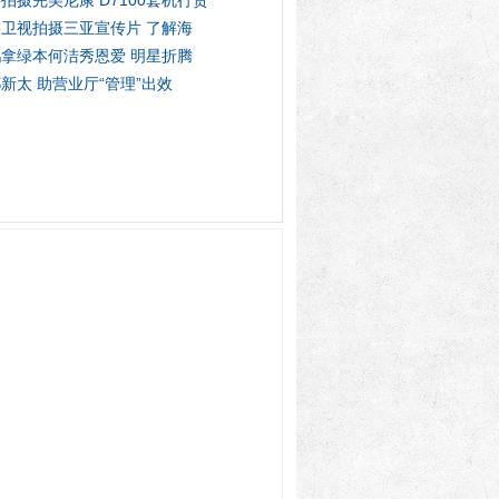
拍摄完美尼康 D7100套机行货
卫视拍摄三亚宣传片 了解海
拿绿本何洁秀恩爱 明星折腾
新太 助营业厅“管理”出效