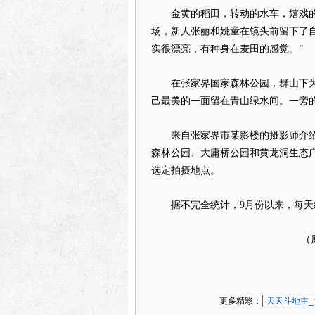
金黄的稻田，转动的水车，嬉戏的鸭
场，新人张丽和姚童在镜头前留下了
实很漂亮，有种身在麦田的感觉。”
在张家界国家森林公园，群山下为
己最美的一面留在青山绿水间。一旁
来自张家界市某影楼的摄影师介绍
森林公园、大庸桥公园和黄龙洞生态
选定拍摄地点。
据不完全统计，9月份以来，每天约
（原标
更多精彩：
天天斗地主_