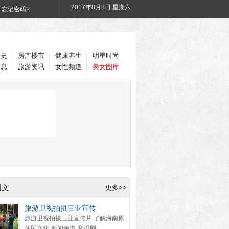
2017年
8月8日 星期六
忘记密码?
历史
房产楼市
健康养生
明星时尚
信息
旅游资讯
女性频道
美女图库
图文
更多>>
旅游卫视拍摄三亚宣传
旅游卫视拍摄三亚宣传片 了解海南原
住民文化-新闻频道-和讯网...