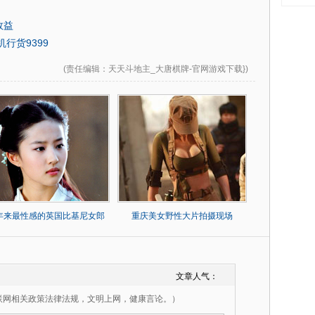
效益
机行货9399
(
责任编辑
：天天斗地主_大唐棋牌-官网游戏下载})
0年来最性感的英国比基尼女郎
重庆美女野性大片拍摄现场
文章人气：
联网相关政策法律法规，文明上网，健康言论。）