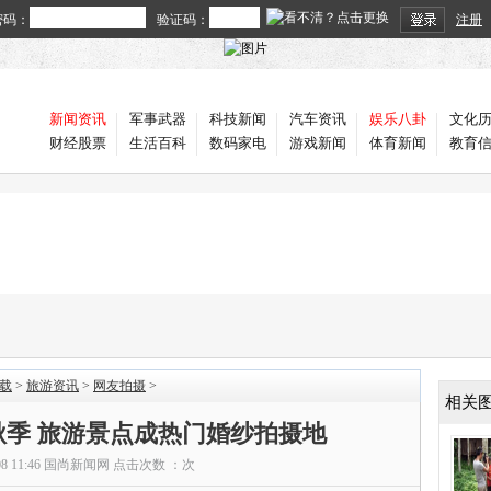
密码：
验证码：
注册
新闻资讯
军事武器
科技新闻
汽车资讯
娱乐八卦
文化
财经股票
生活百科
数码家电
游戏新闻
体育新闻
教育
载
>
旅游资讯
>
网友拍摄
>
相关
秋季 旅游景点成热门婚纱拍摄地
08 11:46
国尚新闻网
点击次数 ：
次