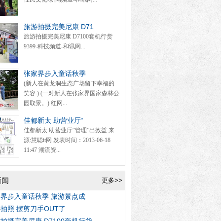
旅游拍摄完美尼康 D71
旅游拍摄完美尼康 D7100套机行货
9399-科技频道-和讯网...
张家界步入童话秋季
(新人在黄龙洞生态广场留下幸福的
笑容.) (一对新人在张家界国家森林公
园取景。) 红网...
佳都新太 助营业厅“
佳都新太 助营业厅“管理”出效益 来
源:慧聪it网 发表时间：2013-06-18
11:47 潮流资...
新闻
更多>>
界步入童话秋季 旅游景点成
拍照 摆剪刀手OUT了