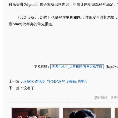
科乐美将为Igromir 展会筹备出格内容，担保让内地游戏粉丝满足。
《合金设备5：幻痛》估量登岸主机和PC，详细发售时刻未知，
眷3dm对此举办的争先报道。
更多精彩：
天天斗地主_大唐棋牌-官网游戏下载
（http://w
玩家公道说明 当今DNF的设备条理理会
上一篇：
下一篇：没有了
(
责任编辑
：天天