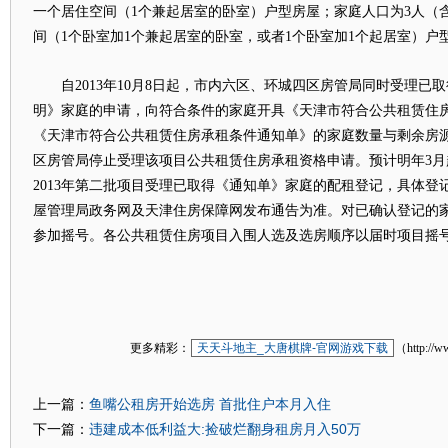
一个居住空间（1个兼起居室的卧室）户型房屋；家庭人口为3人（
间（1个卧室加1个兼起居室的卧室，或者1个卧室加1个起居室）户
自2013年10月8日起，市内六区、环城四区房管局同时受理已
明》家庭的申请，向符合条件的家庭开具《天津市符合公共租赁住
《天津市符合公共租赁住房承租条件通知单》的家庭数量与剩余房
区房管局停止受理该项目公共租赁住房承租资格申请。预计明年3月
2013年第二批项目受理已取得《通知单》家庭的配租登记，具体登
屋管理局政务网及天津住房保障网发布通告为准。对已确认登记的
参加摇号。各公共租赁住房项目入围人选及选房顺序以届时项目摇
更多精彩：
天天斗地主_大唐棋牌-官网游戏下载
（http://w
鱼嘴公租房开始选房 首批住户本月入住
上一篇：
违建成本低利益大:捡破烂翻身租房月入50万
下一篇：