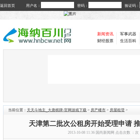
返回首页
用户名：
密码：
验证码：
新闻资讯
军事武器
财经股票
生活百科
当前位置：
天天斗地主_大唐棋牌-官网游戏下载
>
房产楼市
>
房屋租赁
>
天津第二批次公租房开始受理申请 推
2013-10-08 11:36
国尚新闻网
点击次数 ：
次