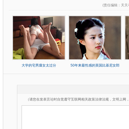
(
责任编辑
：天天
大学的宅男腐女太过分
50年来最性感的英国比基尼女郎
（请您在发表言论时自觉遵守互联网相关政策法律法规，文明上网