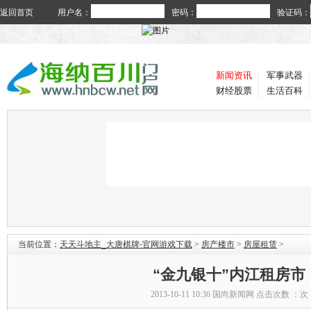
返回首页
用户名：
密码：
验证码：
新闻资讯
军事武器
财经股票
生活百科
当前位置：
天天斗地主_大唐棋牌-官网游戏下载
>
房产楼市
>
房屋租赁
>
“金九银十”内江租房市
2013-10-11 10:36
国尚新闻网
点击次数 ：
次