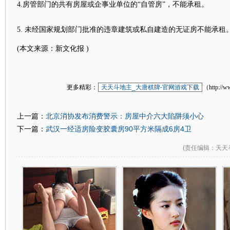
4.房管部门的共有房屋或企事业单位的“自管房”，不能承租。
5. 未经国家规划部门批准的违章建筑或私自建造的无证房不能承租
(本文来源：新文化报 )
更多精彩：
天天斗地主_大唐棋牌-官网游戏下载
（http://w
北京消协发布消费警示：房屋中介六大陷阱须小心
上一篇：
武汉一经适房险变胶囊房90平方米隔成6房4卫
下一篇：
(
责任编辑
：天天