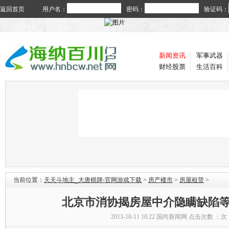
返回首页
用户名：
密码：
验证码：
新闻资讯
军事武器
财经股票
生活百科
当前位置：
天天斗地主_大唐棋牌-官网游戏下载
>
房产楼市
>
房屋租赁
>
北京市消协揭房屋中介隐瞒缺陷
2013-10-11 10:22
国尚新闻网
点击次数 ：
次