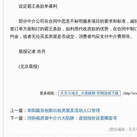
设定霸王条款牟暴利
部分中介公司在合同中恶意不标明服务项目的要求和标准，减轻
签订单方面制订的霸王条款，如利用代收房款的优势，在合同中制
约金，或者无论买卖房屋是否成交，消费者均应支付中介费用等。
晨报记者 肖丹
(北京晨报)
更多精彩：
天天斗地主_大唐棋牌-官网游戏下载
（http://w
阜阳颍东创新出租房屋及流动人口管理
上一篇：
消协揭房屋中介六大陷阱：虚假报价设置圈套等
下一篇：
(
责任编辑
：天天