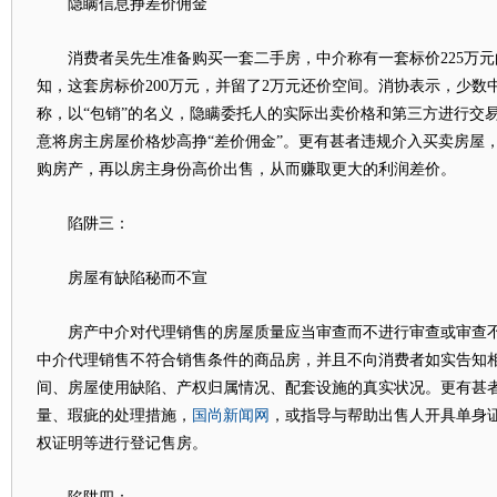
隐瞒信息挣差价佣金
消费者吴先生准备购买一套二手房，中介称有一套标价225万元
知，这套房标价200万元，并留了2万元还价空间。消协表示，少数
称，以“包销”的名义，隐瞒委托人的实际出卖价格和第三方进行交
意将房主房屋价格炒高挣“差价佣金”。更有甚者违规介入买卖房屋
购房产，再以房主身份高价出售，从而赚取更大的利润差价。
陷阱三：
房屋有缺陷秘而不宣
房产中介对代理销售的房屋质量应当审查而不进行审查或审查不
中介代理销售不符合销售条件的商品房，并且不向消费者如实告知
间、房屋使用缺陷、产权归属情况、配套设施的真实状况。更有甚
国尚新闻网
量、瑕疵的处理措施，
，或指导与帮助出售人开具单身
权证明等进行登记售房。