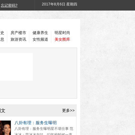
2017年
8月6日 星期四
忘记密码?
历史
房产楼市
健康养生
明星时尚
信息
旅游资讯
女性频道
美女图库
图文
更多>>
八卦有理：服务生曝明
八卦有理：服务生曝明星不堪往事 范
冰冰：范冰冰在01、02年的时候一直