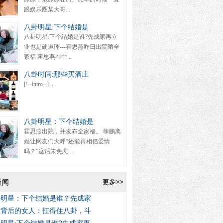
跟娱乐圈某大哥...
八卦明星:下个结婚是
八卦明星:下个结婚是谁?先成家再立
业也是硬道理---霍思燕昨日出院晒全
家福 霍思燕在中...
八卦时间:那些买酒庄
[!--intro--]...
八卦明星：下个结婚是
霍思燕出院，并发布全家福。 菲鹏离
婚让网友们大呼“还能再相信爱情
吗？”这话未免悲...
新闻
更多>>
卦明星：下个结婚是谁？先成家
星背后的女人：扛得住八卦，斗