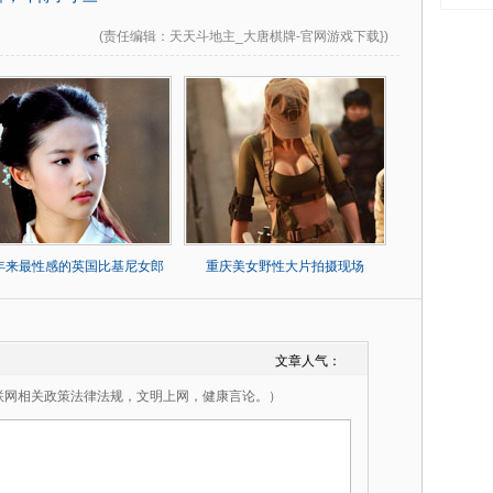
(
责任编辑
：天天斗地主_大唐棋牌-官网游戏下载})
0年来最性感的英国比基尼女郎
重庆美女野性大片拍摄现场
文章人气：
联网相关政策法律法规，文明上网，健康言论。）