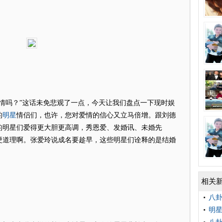
情吗？”这话未免悲观了一点，今天让我们盘点一下现时娱
明星
的
情侣们，也许，您对爱情的信心又立马倍增。跟刘德
的明星们爱得更大胆更高调，秀恩爱、发婚讯、未婚先
硬道理啊。张爱玲说成名要趁早，这些明星们诠释的是结婚
！
相关
八
明