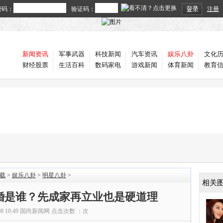
密码：
验证码：
注册
新闻资讯
军事武器
科技新闻
汽车资讯
娱乐八卦
文化
财经股票
生活百科
数码家电
游戏新闻
体育新闻
教育
载
>
娱乐八卦
>
明星八卦
>
相关
婚是谁？先成家再立业也是硬道理
08 10:49
国尚新闻网
点击次数 ：
次