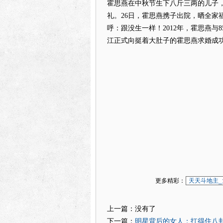
霍思燕在中秋节生下八斤三两的儿子
礼。26日，霍思燕携子出院，晒全家
呼：跟没生一样！2012年，霍思燕与
江正式向挺着大肚子的霍思燕求婚成
更多精彩：
天天斗地主_
上一篇：没有了
明星背后的女人：扛得住八
下一篇：