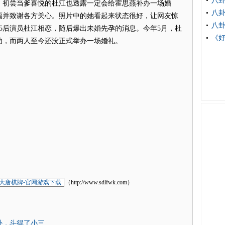
八卦
，初尝当爹喜悦的杜江也透露一定会给霍思燕补办一场婚
八卦
福并致谢各方关心。照片中的她看起来状态很好，让网友惊
八
85后演员杜江相恋，随后爆出未婚先孕的消息。今年5月，杜
《好
功，而两人至今还没正式举办一场婚礼。
大唐棋牌-官网游戏下载
（http://www.sdlfwk.com）
卦，斗得了小三