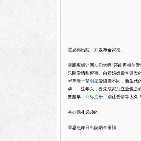
霍思燕出院，并发布全家福。
菲鹏离婚让网友们大呼“还能再相信爱
乐圈爱情甜蜜蜜、向着婚姻殿堂进发
明星
华等老一辈
爱隐婚不同，新生代
孕……这年头，要先成家后立业也是
商标注册
要趁早，
，别让爱情等太久
补办婚礼必须的
霍思燕昨日出院晒全家福