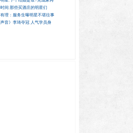
明星:下个结婚是谁?先成家再
时间:那些买酒庄的明星们
卦有理：服务生曝明星不堪往事
声音》李琦夺冠 人气学员身