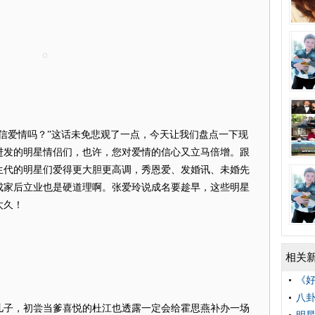
爱情吗？”这话未免悲观了一点，今天让我们盘点一下现
进发的明星情侣们，也许，您对爱情的信心又立马倍增。跟
生代的明星们爱得更大胆更高调，秀恩爱、发婚讯、未婚先
成家后立业也是硬道理啊。张爱玲说成名要趁早，这些明星
太久！
相关
《好
八卦
子，初尝当爹喜悦的杜江也透露一定会给霍思燕补办一场