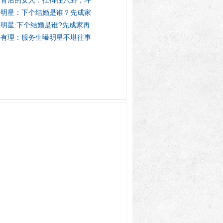
星背后的女人：扛得住八卦，斗
卦明星：下个结婚是谁？先成家
明星:下个结婚是谁?先成家再
卦有理：服务生曝明星不堪往事