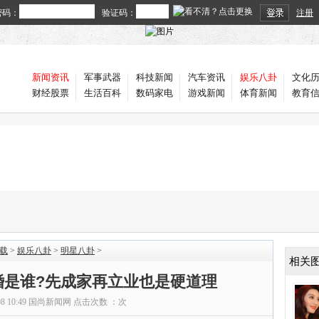
密码：
验证码：
注册
新闻资讯
军事武器
科技新闻
汽车资讯
娱乐八卦
文化
财经股票
生活百科
数码家电
游戏新闻
体育新闻
教育
载
>
娱乐八卦
>
明星八卦
>
相关
婚是谁?先成家再立业也是硬道理
08 10:49
国尚新闻网
点击次数 ：
次