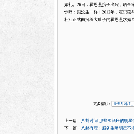
婚礼。26日，霍思燕携子出院，晒全
惊呼：跟没生一样！2012年，霍思燕
杜江正式向挺着大肚子的霍思燕求婚
更多精彩：
天天斗地主_
八卦时间:那些买酒庄的明星
上一篇：
八卦有理：服务生曝明星不堪往
下一篇：