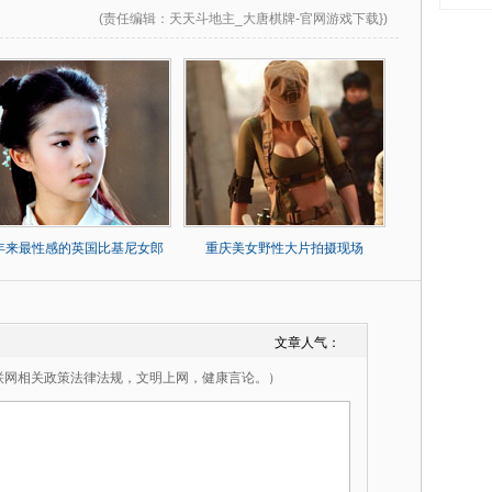
(
责任编辑
：天天斗地主_大唐棋牌-官网游戏下载})
0年来最性感的英国比基尼女郎
重庆美女野性大片拍摄现场
文章人气：
联网相关政策法律法规，文明上网，健康言论。）