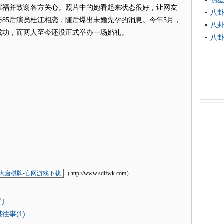
明
家福并致谢各方关心。照片中的她看起来状态很好，让网友
八
与85后演员杜江相恋，随后爆出未婚先孕的消息。今年5月，
八卦
成功，而两人至今还没正式举办一场婚礼。
八
大唐棋牌-官网游戏下载
（http://www.sdlfwk.com）
们
事(1)