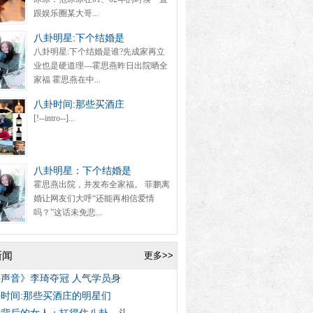
跟娱乐圈某大哥...
八卦明星:下个结婚是
八卦明星:下个结婚是谁?先成家再立
业也是硬道理---霍思燕昨日出院晒全
家福 霍思燕在中...
八卦时间:那些买酒庄
[!--intro--]...
八卦明星：下个结婚是
霍思燕出院，并发布全家福。 菲鹏离
婚让网友们大呼“还能再相信爱情
吗？”这话未免悲...
新闻
更多>>
声音》李琦夺冠 人气学员身
时间:那些买酒庄的明星们