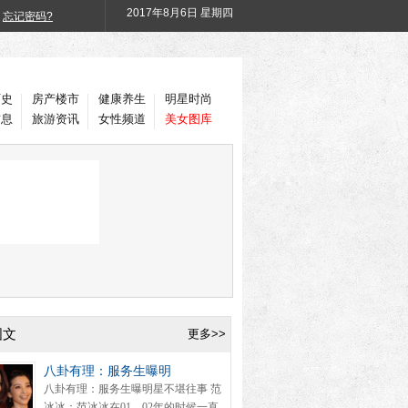
2017年
8月6日 星期四
忘记密码?
历史
房产楼市
健康养生
明星时尚
信息
旅游资讯
女性频道
美女图库
图文
更多>>
八卦有理：服务生曝明
八卦有理：服务生曝明星不堪往事 范
冰冰：范冰冰在01、02年的时候一直