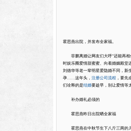
霍思燕出院，并发布全家福。
菲鹏离婚让网友们大呼“还能再相信
时娱乐圈爱情甜蜜蜜、向着婚姻殿堂
刘德华等老一辈明星爱隐婚不同，新
注册公司流程
孕……这年头，
，要先
结婚
们诠释的是
要趁早，别让爱情等
补办婚礼必须的
霍思燕昨日出院晒全家福
霍思燕在中秋节生下八斤三两的儿