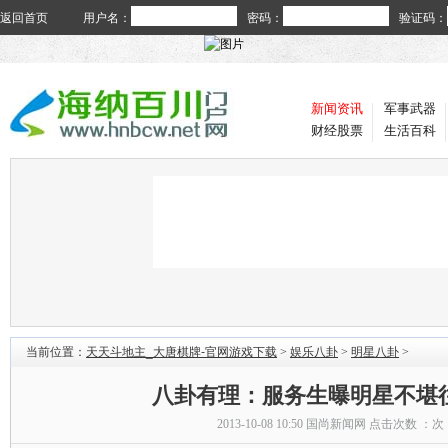
返回首页
用户名：
密码：
验证码：
新闻资讯
军事武器
财经股票
生活百科
当前位置：
天天斗地主_大唐棋牌-官网游戏下载
>
娱乐八卦
>
明星八卦
>
八卦有理：服务生曝明星不堪往
2013-10-08 10:50
国尚新闻网
点击次数 ：
次