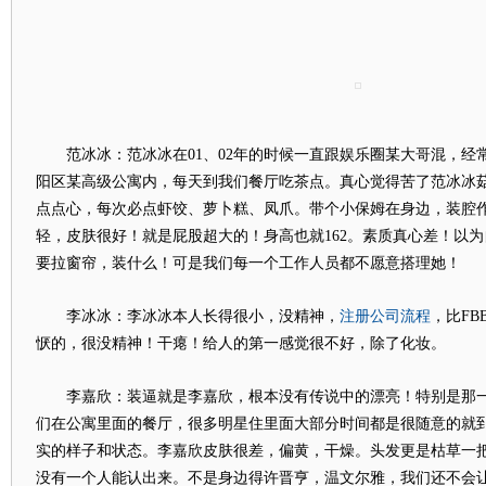
范冰冰：范冰冰在01、02年的时候一直跟娱乐圈某大哥混，经
阳区某高级公寓内，每天到我们餐厅吃茶点。真心觉得苦了范冰冰
点点心，每次必点虾饺、萝卜糕、凤爪。带个小保姆在身边，装腔
轻，皮肤很好！就是屁股超大的！身高也就162。素质真心差！以
要拉窗帘，装什么！可是我们每一个工作人员都不愿意搭理她！
注册公司流程
李冰冰：李冰冰本人长得很小，没精神，
，比F
恹的，很没精神！干瘪！给人的第一感觉很不好，除了化妆。
李嘉欣：装逼就是李嘉欣，根本没有传说中的漂亮！特别是那一
们在公寓里面的餐厅，很多明星住里面大部分时间都是很随意的就
实的样子和状态。李嘉欣皮肤很差，偏黄，干燥。头发更是枯草一
没有一个人能认出来。不是身边得许晋亨，温文尔雅，我们还不会