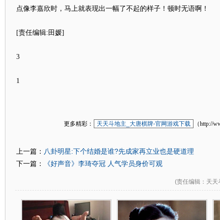
点像李嘉欣时，马上就表现出一幅了不起的样子！顿时无语啊！
[责任编辑:田媛]
3
1
更多精彩：
天天斗地主_大唐棋牌-官网游戏下载
（http://w
八卦明星:下个结婚是谁?先成家再立业也是硬道理
上一篇：
《好声音》李琦夺冠 人气学员身价可观
下一篇：
(
责任编辑
：天天