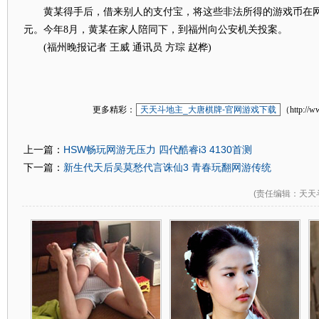
黄某得手后，借来别人的支付宝，将这些非法所得的游戏币在网
元。今年8月，黄某在家人陪同下，到福州向公安机关投案。
(福州晚报记者 王威 通讯员 方琮 赵桦)
更多精彩：
天天斗地主_大唐棋牌-官网游戏下载
（http://w
HSW畅玩网游无压力 四代酷睿i3 4130首测
上一篇：
新生代天后吴莫愁代言诛仙3 青春玩翻网游传统
下一篇：
(
责任编辑
：天天