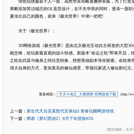
传统仙侠服装千人一面，虽然华美却略显臃肿呆板，为了打造全
果断添加简洁端庄的OL造型设计，在不失华美的同时，更添一股职
夏传出自己的颜色，就来《极光世界》中潮一把吧!
关于《极光世界》：
3D网络游戏《极光世界》是由北京极光互动自主研发的大型3D
能交锋，给玩家最直观的战斗快感。新版本“命运之轮”即将开启，
之轮在武器与修身之间任意转换，绝密英雄副本等你探索。命轮将
强大自身的方式，更加真实的修仙感受，带领玩家进入修仙新纪元
更多精彩：
天天斗地主_大唐棋牌-官网游戏下载
（http://w
新生代天后吴莫愁代言诛仙3 青春玩翻网游传统
上一篇：
网易《梦幻西游2》8月下旬登陆IOS
下一篇：
(
责任编辑
：天天