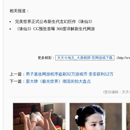
相关报道：
完美世界正式公布新生代玄幻巨作《诛仙3》
《诛仙3》CG预告首曝 360度详解新生代网游
更多精彩：
天天斗地主_大唐棋牌-官网游戏下载
（http://w
男子篡改网游程序盗刷32万游戏币 变卖获利12万
上一篇：
耍大牌《极光世界》潮流街拍大盘点
下一篇：
(
责任编辑
：天天