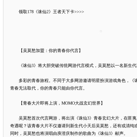
领取178《诛仙2》王者天下卡>>>>
【吴莫愁加盟：你的青春你代言】
《诛仙3》将大胆突破传统网游代言模式，吴莫愁以一名新生代
多彩的青春旅程。不同于大多网游邀请明星扮演游戏角色，《诛
青春无法取代，你的青春只能由你代言。
【青春大片即将上演，MOMO大战玄幻世界】
吴莫愁首次代言网游，将出演《诛仙3》青春玄幻大片，在匪夷
奇遇呢？该青春大片不仅邀请到新生代小天后吴莫愁，还有或清纯
同时，吴莫愁也将演唱由庾澄庆制作的歌曲为《诛仙3》献声。