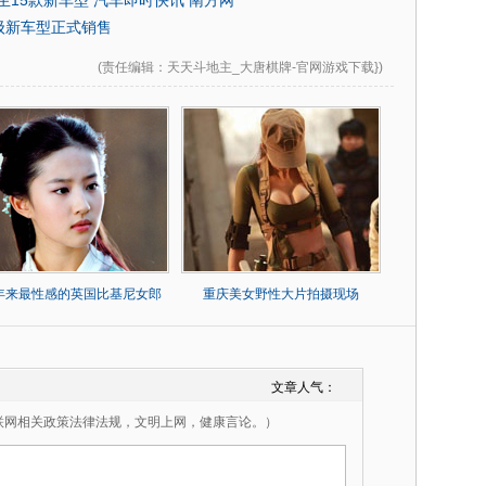
生15款新车型 汽车即时快讯 南方网
级新车型正式销售
(
责任编辑
：天天斗地主_大唐棋牌-官网游戏下载})
0年来最性感的英国比基尼女郎
重庆美女野性大片拍摄现场
文章人气：
联网相关政策法律法规，文明上网，健康言论。）