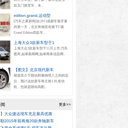
款五门掀背车，未...
edition,grand,运动型
[汽车之家新闻]在2013成都车展开幕
的第一天，北京奔驰宣布旗下C级
Grand Edition四款车...
上海大众3款新车型于1
上海大众3款新车型于11月上市,汽车
图库,如皋新闻网,如皋商务信息网...
【图文】北京现代新车
根据其介于朗动和索纳塔八之间的定
位，预计这款新车将主推1.8L发动
机，也就是朗动高配...
新闻
更多>>
图】大众捷达现车充足最高优惠
勒2015年前将推20款奔驰新车