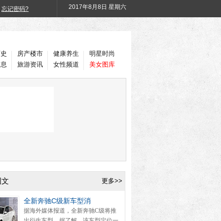
2017年
8月8日 星期六
忘记密码?
历史
房产楼市
健康养生
明星时尚
信息
旅游资讯
女性频道
美女图库
图文
更多>>
全新奔驰C级新车型消
据海外媒体报道，全新奔驰C级将推
出衍生车型。据了解，该车型定位一